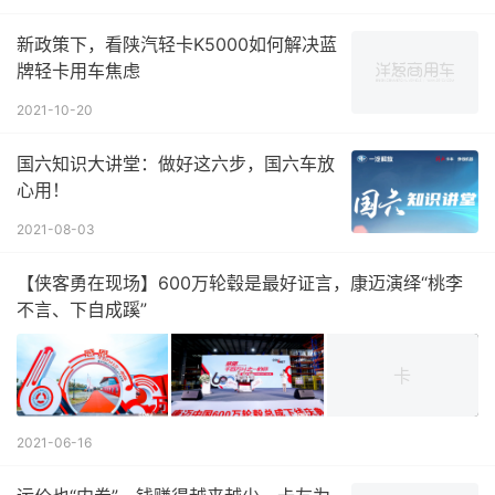
新政策下，看陕汽轻卡K5000如何解决蓝
牌轻卡用车焦虑
2021-10-20
国六知识大讲堂：做好这六步，国六车放
心用！
2021-08-03
【侠客勇在现场】600万轮毂是最好证言，康迈演绎“桃李
不言、下自成蹊”
2021-06-16