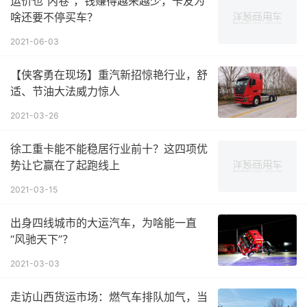
运价也“内卷”，钱赚得越来越少，卡友为
啥还要不停买车？
2021-06-03
【侠客勇在现场】重汽新招惊艳行业，舒
适、节油大法威力惊人
2021-03-26
徐工重卡能不能稳居行业前十？这四项优
势让它赢在了起跑线上
2021-03-15
出身四线城市的大运汽车，为啥能一直
“风驰天下”？
2021-03-03
走访山西货运市场：燃气车排队加气，当