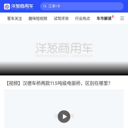
江淮1卡
公交车
评
客车关注
趣味短视频
试驾评测
行业热点
车市解读
录
危化品车
龙擎
解放
摆摊卡车
三一动力
绿通
江铃域虎
时代领航
【视频】汉德车桥两款11.5吨级电驱桥，区别在哪里？
祥菱
沃尔沃
江铃小卡
国六排放
侠客勇