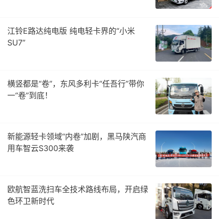
江铃E路达纯电版 纯电轻卡界的“小米
SU7”
横竖都是“卷”，东风多利卡“任吾行”带你
一“卷”到底！
新能源轻卡领域“内卷”加剧，黑马陕汽商
用车智云S300来袭
欧航智蓝洗扫车全技术路线布局，开启绿
色环卫新时代