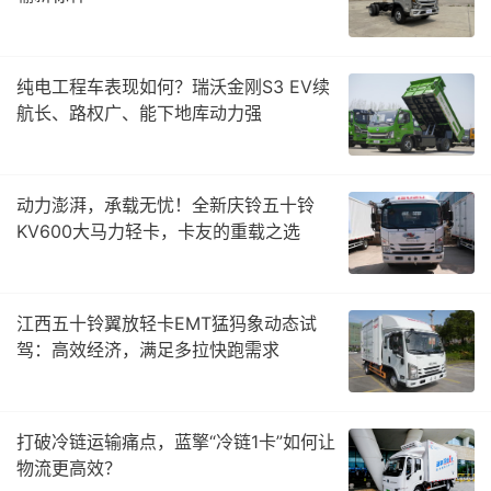
纯电工程车表现如何？瑞沃金刚S3 EV续
航长、路权广、能下地库动力强
动力澎湃，承载无忧！全新庆铃五十铃
KV600大马力轻卡，卡友的重载之选
江西五十铃翼放轻卡EMT猛犸象动态试
驾：高效经济，满足多拉快跑需求
打破冷链运输痛点，蓝擎“冷链1卡”如何让
物流更高效？