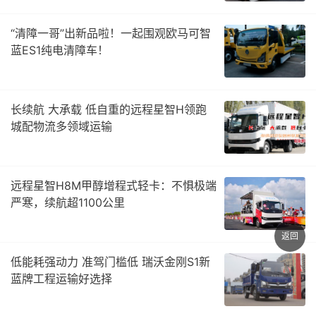
“清障一哥”出新品啦！一起围观欧马可智
蓝ES1纯电清障车！
长续航 大承载 低自重的远程星智H领跑
城配物流多领域运输
远程星智H8M甲醇增程式轻卡：不惧极端
严寒，续航超1100公里
返回
低能耗强动力 准驾门槛低 瑞沃金刚S1新
蓝牌工程运输好选择