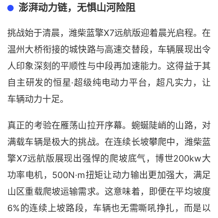
澎湃动力链，无惧山河险阻
X7远航版迎着晨光启程。在
挑战始于清晨，潍柴蓝擎
温州大桥衔接的城快路与高速交替段，车辆展现出令
人印象深刻的平顺性与中段再加速能力。这得益于其
自主研发的恒星·超级纯电动力平台，超凡实力，让
车辆动力十足。
真正的考验在雁荡山拉开序幕。蜿蜒陡峭的山路，对
满载车辆是极大的挑战。在连续长坡攀爬中，
潍柴蓝
X7远航版
200kw大
擎
展现出强悍的爬坡底气，博世
功率电机，500N·m扭矩让动力输出更加强大，满足
山区重载爬坡运输需求。这意味着，即便在平均坡度
6%的连续上坡路段，车辆也无需嘶吼挣扎，而是以