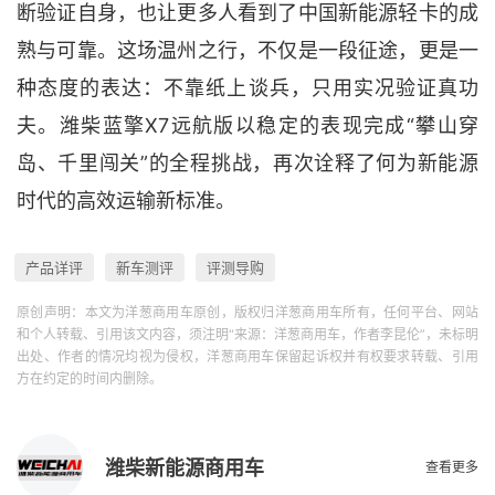
断验证自身，也让更多人看到了中国新能源轻卡的成
熟与可靠。这场温州之行，不仅是一段征途，更是一
种态度的表达：不靠纸上谈兵，只用实况验证真功
夫。潍柴蓝擎X7远航版以稳定的表现完成“攀山穿
岛、千里闯关”的全程挑战，再次诠释了何为新能源
时代的高效运输新标准。
产品详评
新车测评
评测导购
原创声明：本文为洋葱商用车原创，版权归洋葱商用车所有，任何平台、网站
和个人转载、引用该文内容，须注明“来源：洋葱商用车，作者李昆伦”，未标明
出处、作者的情况均视为侵权，洋葱商用车保留起诉权并有权要求转载、引用
方在约定的时间内删除。
潍柴新能源商用车
查看更多