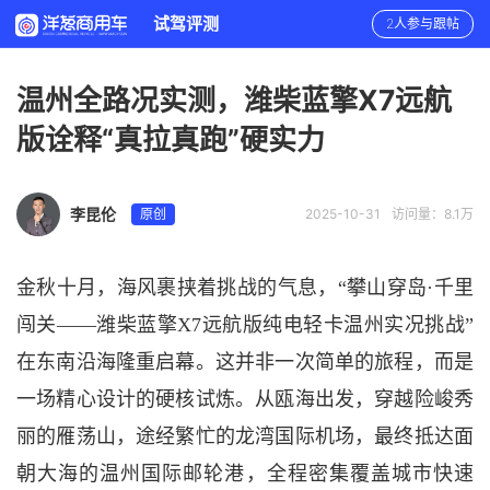
试驾评测
2人参与跟帖
温州全路况实测，潍柴蓝擎X7远航
版诠释“真拉真跑”硬实力
李昆伦
原创
2025-10-31
访问量：8.1万
金秋十月，海风裹挟着挑战的气息，
“攀山穿岛·千里
闯关——潍柴蓝擎X7远航版纯电轻卡温州实况挑战”
在东南沿海隆重启幕。这并非一次简单的旅程，而是
一场精心设计的硬核试炼。从瓯海出发，穿越险峻秀
丽的雁荡山，途经繁忙的龙湾国际机场，最终抵达面
朝大海的温州国际邮轮港，全程密集覆盖城市快速