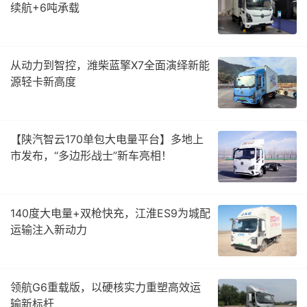
续航+6吨承载
从动力到智控，潍柴蓝擎X7全面演绎新能
源轻卡新高度
【陕汽智云170单包大电量平台】多地上
市发布，“多边形战士”新车亮相！
140度大电量+双枪快充，江淮ES9为城配
运输注入新动力
领航G6重载版，以硬核实力重塑高效运
输新标杆