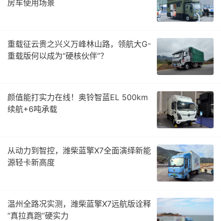
房车使用场景
重载征云贵之兴义万峰林山路，领航大G-
重载版何以成为“硬核伙伴”？
颜值能打实力在线！奥铃智蓝EL 500km
续航+6吨承载
从动力到智控，潍柴蓝擎X7全面演绎新能
源轻卡新高度
温州全路况实测，潍柴蓝擎X7远航版诠释
“真拉真跑”硬实力