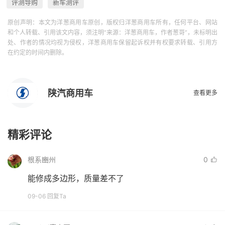
评测导购
新车测评
原创声明：本文为洋葱商用车原创，版权归洋葱商用车所有，任何平台、网站
和个人转载、引用该文内容，须注明“来源：洋葱商用车，作者葱哥”，未标明出
处、作者的情况均视为侵权，洋葱商用车保留起诉权并有权要求转载、引用方
在约定的时间内删除。
陕汽商用车
查看更多
精彩评论
根系豳州
0
能修成多边形，质量差不了
09-06 回复Ta