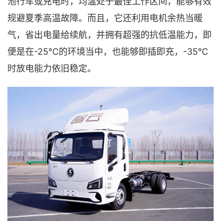
池行车
或
充电
时，
均温处于最佳工作区间
，能够有效
规避夏季高温故障
。而且，它还利用
电机余热当暖
气
，
省出电量给续航
，并拥有
超强
的
抗低温能力
，即
-25℃
-35℃
便是在
的环境当中，也能够即插即充，
时
放电能力依旧
稳定。