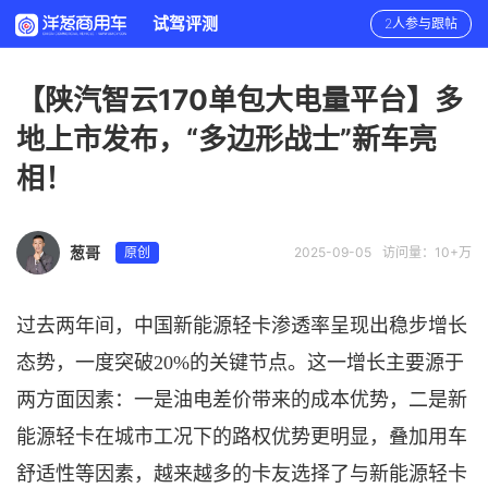
试驾评测
2人参与跟帖
【陕汽智云170单包大电量平台】多
地上市发布，“多边形战士”新车亮
相！
葱哥
原创
2025-09-05
访问量：10+万
过去两年间，中国新能源轻卡渗透率呈现出稳步增长
态势，一度突破
20%的关键节点。这一增长主要源于
两方面因素：一是油电差价带来的
成本优势
，二是新
能源轻卡在城市工况下的路权优势更明显，叠加用车
舒适性等因素，越来越多的卡友选择了与新能源轻卡