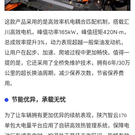
这款产品采用的是
高效率机电耦合匹配机制
，
搭载汇
165k
420N·m
川高效电机
，
峰值功率
W，
峰值扭矩
，
3%
总成效率提升
，动力表现超越一般柴油发动机，
让用户在起步、加速、爬坡过程中更加畅快。值得一
6年/30万
提的是，它还
采用
了
全桥免维护技术
，拥有
公里的超长换油周期
，
减少保养次数
，
节省保养费
用。
节能优异，承载无忧
为了让车辆拥有更加优异的续航表现，陕汽智云
170
单包大电量平台应用了自研高效热管理系统，
保障电