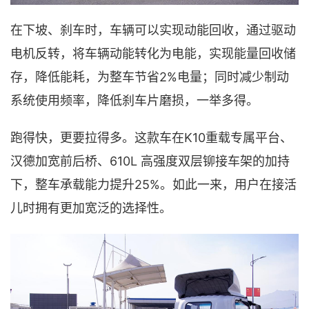
在
下坡、刹车
时，车辆可以实现
动能回收
，
通过驱动
电机反转
，
将车辆动能转化为电能
，
实现能量回收储
2%电量；同时减少制动
存
，
降低能耗
，
为整车节省
系统使用频率
，
降低刹车片磨损
，一举多得。
K10重载专属平台
跑得快，更要拉得多。这款车在
、
610L 高强度双层铆接车架
汉德加宽前后桥
、
的加持
25%
下，整车
承载能力提升
。如此一来，用户在接活
儿时拥有更加宽泛的选择性。