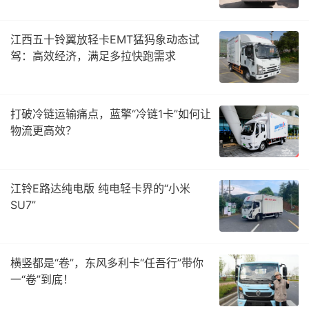
江西五十铃翼放轻卡EMT猛犸象动态试
驾：高效经济，满足多拉快跑需求
打破冷链运输痛点，蓝擎“冷链1卡”如何让
物流更高效？
江铃E路达纯电版 纯电轻卡界的“小米
SU7”
横竖都是“卷”，东风多利卡“任吾行”带你
一“卷”到底！