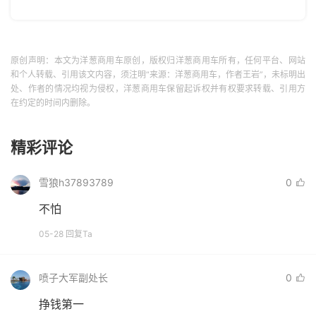
原创声明：本文为洋葱商用车原创，版权归洋葱商用车所有，任何平台、网站
和个人转载、引用该文内容，须注明“来源：洋葱商用车，作者王岩”，未标明出
处、作者的情况均视为侵权，洋葱商用车保留起诉权并有权要求转载、引用方
在约定的时间内删除。
精彩评论
雪狼h37893789
0
不怕
05-28 回复Ta
喷子大军副处长
0
挣钱第一