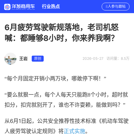
行业热点
8人参与跟帖
6月疲劳驾驶新规落地，老司机怒
喊：都睡够8小时，你来养我啊？
王岩
原创
2026-05-27
访问量：8.5万
“
每个月固定开销小两万块，哪敢停下啊！
”
“
要么就狠一点，每个人每天只能跑
8个小时，超时就
扣分，扣完就别开了，谁也不许耍赖，能做到吗？
”
6月1日起，公共安全推荐性技术标准《机动车驾驶
从
人疲劳驾驶认定规则》将
正式实施
。