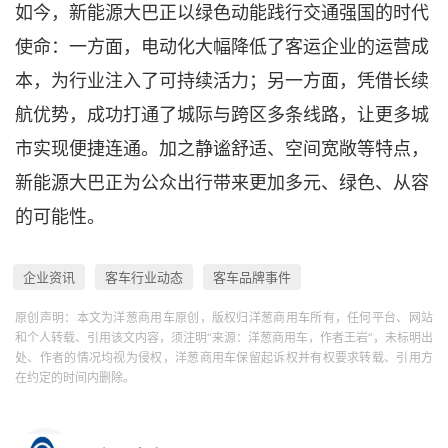
如今，新能源大巴正以绿色动能践行交通强国的时代
使命：一方面，电动化大幅
降低了客运企业的运营成
本
，为行业注入了可持续活力；另一方面，凭借长续
航优势，成功打通了城际与跨区多条线路，让更多城
市实现便捷连通。加之
静谧舒适
、
空间
宽敞等特点，
新能源大巴正为公众出行带来更加多元、绿色、从容
的可能性。
企业资讯
客车行业动态
客车品牌事件
原创声明：本文为洋葱商用车原创，版权归洋葱商用车所有，任何平台、网站
和个人转载、引用该文内容，须注明“来源：洋葱商用车，作者王岩”，未标明出
处、作者的情况均视为侵权，洋葱商用车保留起诉权并有权要求转载、引用方
在约定的时间内删除。