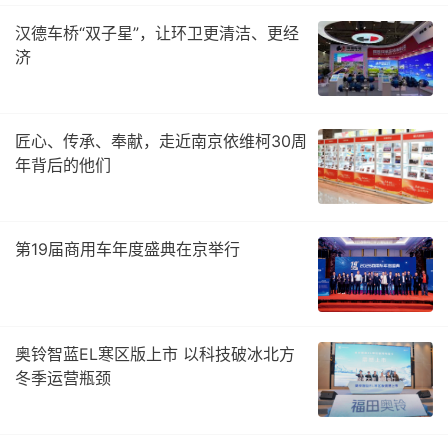
汉德车桥“双子星”，让环卫更清洁、更经
济
匠心、传承、奉献，走近南京依维柯30周
年背后的他们
第19届商用车年度盛典在京举行
奥铃智蓝EL寒区版上市 以科技破冰北方
冬季运营瓶颈