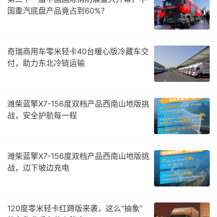
国重汽底盘产品竟占到60%？
奇瑞商用车零米轻卡40台暖心版冷藏车交
付，助力东北冷链运输
潍柴蓝擎X7-156度双档产品西南山地版挑
战，安全护航每一程
潍柴蓝擎X7-156度双档产品西南山地版挑
战，边下坡边充电
120度零米轻卡红蹄版来袭，这么“抽象”