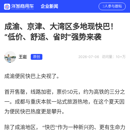
企业新闻
3人参与跟帖
成渝、京津、大湾区多地现快巴！
“低价、舒适、省时”强势来袭
王岩
原创
2026-07-06
访问量：10+万
成渝便民快巴上央视了。
0
首开售罄，线路加密，票价
5
元，约为高铁的三分之
一。成都与重庆本就一站式旅游热地，在这个夏天因
为便民快巴热度更是攀升。
除了成渝地区，
“快巴”作为一种新兴的、更有生命力