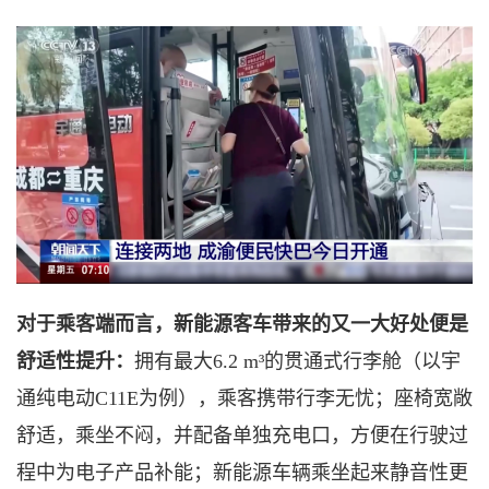
对于乘客端而言，新能源客车带来的又一大好处便是
舒适性提升：
拥有最大
6.2 m³的贯通式行李舱（以宇
通纯电动C11E为例），乘客携带行李无忧；座椅宽敞
舒适，乘坐不闷，并配备单独充电口，方便在行驶过
程中为电子产品补能；新能源车辆乘坐起来静音性更