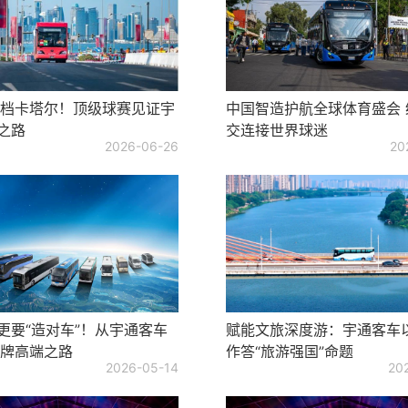
档卡塔尔！顶级球赛见证宇
中国智造护航全球体育盛会 
”之路
交连接世界球迷
2026-06-26
20
”更要“造对车”！从宇通客车
赋能文旅深度游：宇通客车
牌高端之路
作答“旅游强国”命题
2026-05-14
20