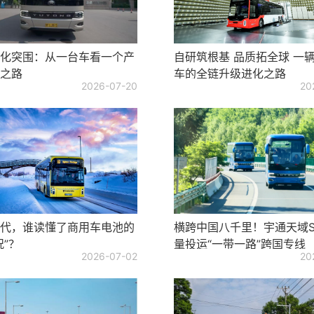
化突围：从一台车看一个产
自研筑根基 品质拓全球 一
之路
车的全链升级进化之路
2026-07-20
20
代，谁读懂了商用车电池的
横跨中国八千里！宇通天域S
况”？
量投运“一带一路”跨国专线
2026-07-02
20