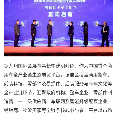
据九州国际会展董事长李建明介绍，作为中国首个商
用车全产业链生态展贸平台，该展会覆盖商用整车、
前装科技、零部件及易损件、后装服务与卡车文化等
全产业链环节，汇聚政府机构、整车企业、零部件制
造商、一二级供应商、车联网及智能升级配套企业、
经销商、物流买家等全链条核心参与者。平台以市场