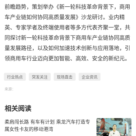
前瞻趋势，策划举办《新一轮科技革命背景下，商用
车产业链如何协同高质量发展》沙龙研讨。业内精
英、专家学者及终端使用者等多方代表齐聚一堂，共
同探讨新一轮科技革命背景下商用车产业链协同高质
量发展路径，以及如何加速技术创新与应用落地，引
领商用车行业迈向更加智能、高效、安全的新纪元。
行业热点
突发关注
现场直击
企业资讯
来源：
相关阅读
柔肩闯长路 有车有计划 乘龙汽车打造专
属女性卡友的移动港湾