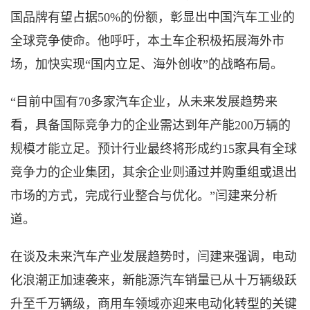
国品牌有望占据50%的份额，彰显出中国汽车工业的
全球竞争使命。他呼吁，本土车企积极拓展海外市
场，加快实现“国内立足、海外创收”的战略布局。
“目前中国有70多家汽车企业，从未来发展趋势来
看，具备国际竞争力的企业需达到年产能200万辆的
规模才能立足。预计行业最终将形成约15家具有全球
竞争力的企业集团，其余企业则通过并购重组或退出
市场的方式，完成行业整合与优化。”闫建来分析
道。
在谈及未来汽车产业发展趋势时，闫建来强调，电动
化浪潮正加速袭来，新能源汽车销量已从十万辆级跃
升至千万辆级，商用车领域亦迎来电动化转型的关键