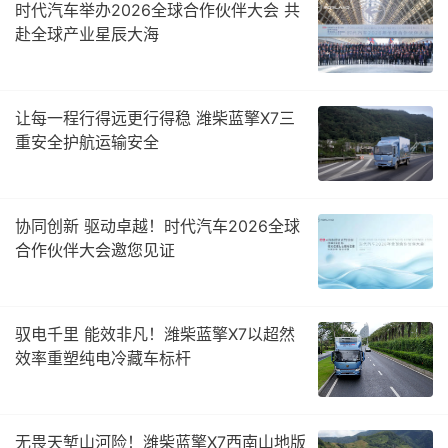
时代汽车举办2026全球合作伙伴大会 共
赴全球产业星辰大海
让每一程行得远更行得稳 潍柴蓝擎X7三
重安全护航运输安全
协同创新 驱动卓越！时代汽车2026全球
合作伙伴大会邀您见证​
驭电千里 能效非凡！潍柴蓝擎X7以超然
效率重塑纯电冷藏车标杆
无畏天堑山河险！潍柴蓝擎X7西南山地版