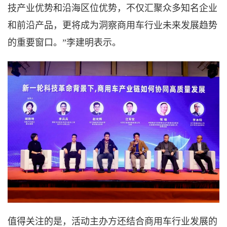
技产业优势和沿海区位优势，不仅汇聚众多知名企业
和前沿产品，更将成为洞察商用车行业未来发展趋势
的重要窗口。”李建明表示。
值得关注的是，活动主办方还结合商用车行业发展的