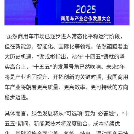
“虽然商用车市场已逐步进入常态化平稳运行阶段，
但在新能源、智能化、国际化等领域，依然蕴藏着重
大历史机遇。”谢戎彬指出，站在“十四五”铸就的坚
实高台上，“十五五”的发展号角已然吹响。未来5年
将是产业巩固提升、开拓创新的关键时期，我国商用
车产业将朝着更高质量、更高效率、更可持续的方向
稳步迈进。
具体而言，绿色发展将从
“可选项”变为“必答题”。“十
五五”期间，新能源技术将深度融合，成本持续优