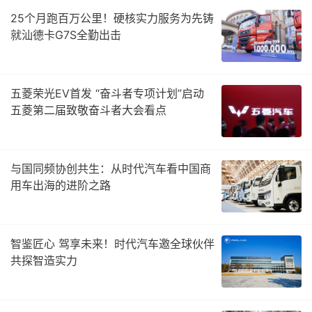
25个月跑百万公里！硬核实力服务为先铸
就汕德卡G7S全勤出击
五菱荣光EV首发 “奋斗者专项计划”启动
五菱第二届致敬奋斗者大会看点
与国同频协创共生：从时代汽车看中国商
用车出海的进阶之路
智鉴匠心 驾享未来！时代汽车邀全球伙伴
共探智造实力