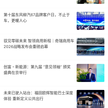
第十届东风柳汽67品牌客户日，不止于
车，更暖人心
驭见零碳未来 智领商用新程｜奇瑞商用车
2026战略发布会重磅启幕
创富・新能源：第九届 “意见领袖” 颁奖
盛典在京举行
未来已驶入站台：福田欧辉智能巴士深度
体验 重新定义公共出行