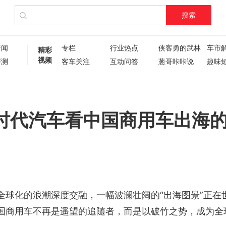
搜索
新闻
专栏
行业热点
侠客勇的武林
车市
精彩
视频
评测
客车关注
互动问答
葱哥咔咔说
趣味
试驾评测
车主人生
现场直播
60秒
葱哥专访
硬核视频测评
纪录片
新车6
新车72变
企业新闻
了不起的卡姐
时代汽车看中国商用车出海
全球化的浪潮深度交融，一幅波澜壮阔的“出海图景”正在
国商用车不再是遥望的追随者，而是以破竹之势，成为全