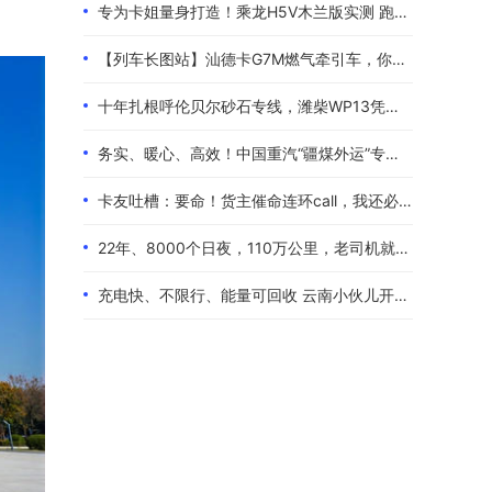
专为卡姐量身打造！乘龙H5V木兰版实测 跑长途的糟心事全都解决了
【列车长图站】汕德卡G7M燃气牵引车，你是来“搅局”的吧？
十年扎根呼伦贝尔砂石专线，潍柴WP13凭硬核实力伴80后卡友创收增收
务实、暖心、高效！中国重汽“疆煤外运”专属服务政策体验报告
卡友吐槽：要命！货主催命连环call，我还必须四小时歇一次！
22年、8000个日夜，110万公里，老司机就是偏爱中国重汽！
充电快、不限行、能量可回收 云南小伙儿开着现代泓图EV放心跑烂路