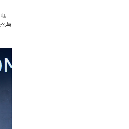
"电
绿色与