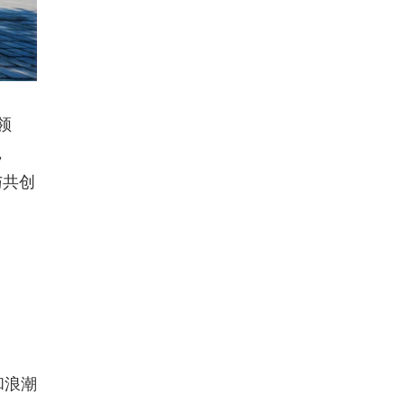
领
，
与共创
和浪潮