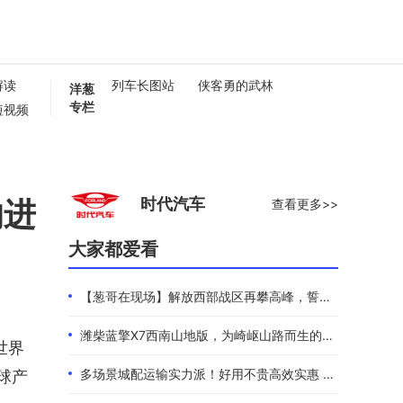
解读
列车长图站
侠客勇的武林
洋葱
专栏
短视频
懂卡车
0秒
的进
时代汽车
查看更多>>
大家都爱看
【葱哥在现场】解放西部战区再攀高峰，誓夺全年4.4万辆
潍柴蓝擎X7西南山地版，为崎岖山路而生的高效物流伙伴
世界
多场景城配运输实力派！好用不贵高效实惠 101度4米2选蓝擎EHMAX
球产