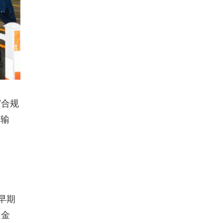
“合规
品输
早期
、金