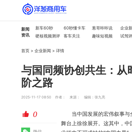
新车60秒
60秒懂卡车
葱哥咔咔说
企业
新闻
资讯
硬核视频测评
客车关注
趣味短视频
试驾
行业热点
车市解读
首页
>
企业新闻
>
详情
与国同频协创共生：从
阶之路
2025-11-17 08:50
作者：
来源：
编辑：张九亮
0
赞
当中国发展的宏伟叙事与
舞台上徐徐展开。这其中，中
微
微信