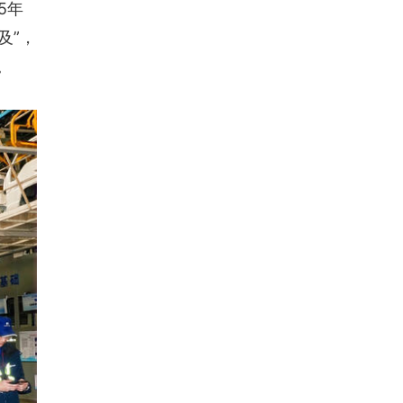
5年
及”，
。