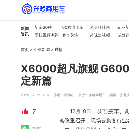
新车60秒
60秒懂卡车
葱哥咔咔说
企业
新闻
资讯
硬核视频测评
客车关注
趣味短视频
试驾
行业热点
车市解读
首页
>
企业新闻
>
详情
X6000超凡旗舰 G60
定新篇
2025-12-12 12:07
作者：发动鸡
来源：洋葱商用车
编辑：张九
7
赞
12月10日，以“强变革、
会隆重召开，现场云集各行业
微
微信