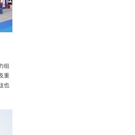
力组
及重
这也