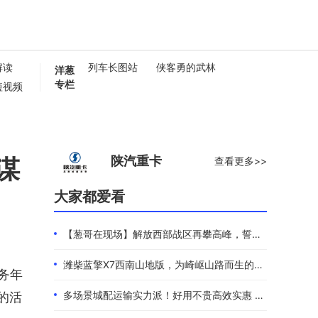
解读
列车长图站
侠客勇的武林
洋葱
专栏
短视频
懂卡车
0秒
谋
陕汽重卡
查看更多>>
大家都爱看
【葱哥在现场】解放西部战区再攀高峰，誓夺全年4.4万辆
潍柴蓝擎X7西南山地版，为崎岖山路而生的高效物流伙伴
商务年
多场景城配运输实力派！好用不贵高效实惠 101度4米2选蓝擎EHMAX
的活