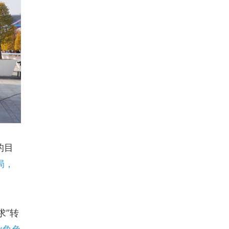
的目
局，
求”转