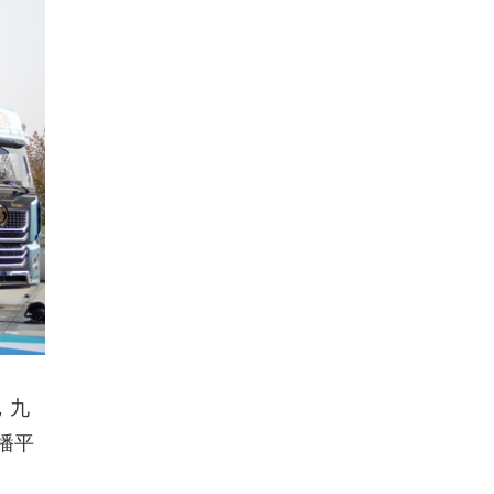
，九
播平