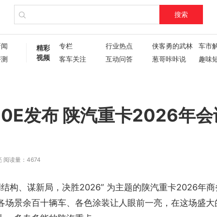
搜索
新闻
专栏
行业热点
侠客勇的武林
车市
精彩
视频
评测
客车关注
互动问答
葱哥咔咔说
趣味
试驾评测
车主人生
现场直播
60秒
葱哥专访
硬核视频测评
纪录片
新车6
新车72变
企业新闻
了不起的卡姐
00E发布 陕汽重卡2026年会
亮
阅读量：4674
调结构、谋新局，决胜2026” 为主题的陕汽重卡2026年
各场景余百十辆车、各色涂装让人眼前一亮，在这场盛大