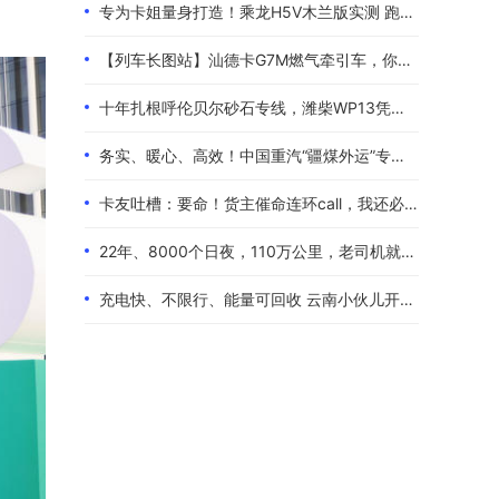
专为卡姐量身打造！乘龙H5V木兰版实测 跑长途的糟心事全都解决了
【列车长图站】汕德卡G7M燃气牵引车，你是来“搅局”的吧？
十年扎根呼伦贝尔砂石专线，潍柴WP13凭硬核实力伴80后卡友创收增收
务实、暖心、高效！中国重汽“疆煤外运”专属服务政策体验报告
卡友吐槽：要命！货主催命连环call，我还必须四小时歇一次！
22年、8000个日夜，110万公里，老司机就是偏爱中国重汽！
充电快、不限行、能量可回收 云南小伙儿开着现代泓图EV放心跑烂路