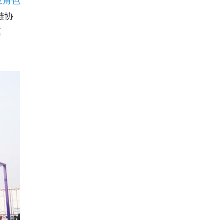
业角色
链协
驱