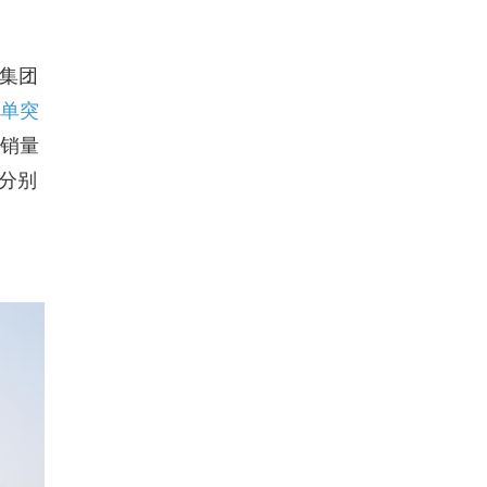
。集团
订单突
、销量
比分别