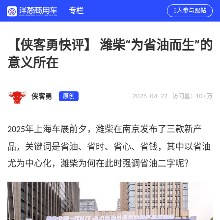
专栏
5人参与跟帖
【侠客勇快评】 潍柴“为省油而生”的
意义所在
侠客勇
原创
2025-04-22
访问量：10+万
年上海车展前夕，潍柴在南京发布了三款新产
2025
品，关键词是省油、省时、省心
、省钱
，其中以省油
尤为中心化，潍柴为何在此时强调省油二字呢？