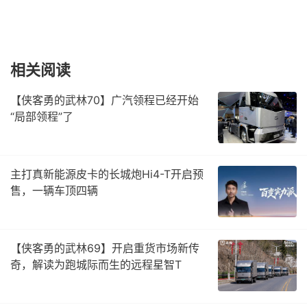
相关阅读
【侠客勇的武林70】广汽领程已经开始
“局部领程”了
主打真新能源皮卡的长城炮Hi4-T开启预
售，一辆车顶四辆
【侠客勇的武林69】开启重货市场新传
奇，解读为跑城际而生的远程星智T