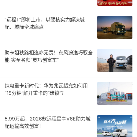
“远程T”即将上市，以硬核实力解决城
配、城际全域痛点
助卡姐狭路相逢亦无畏！东风途逸巧驭全
能 实至名归“灵巧创富车”
纯电重卡新时代：华为兆瓦超充如何用
“15分钟”解开重卡的“碳锁”？
5.99万起，2026款远程星享V6E助力城
配运输高效创富！