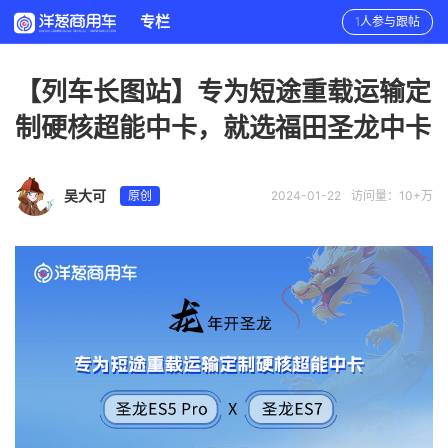
专栏
1人参与跟帖
【列车长图站】专为短途重载运输定
制硬核超能中卡，就选福田圣龙中卡
吴大可
原创
2024-01-22
访问量：10+万