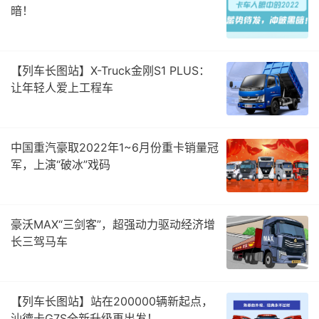
暗！
【列车长图站】X-Truck金刚S1 PLUS：
让年轻人爱上工程车
中国重汽豪取2022年1~6月份重卡销量冠
军，上演“破冰”戏码
豪沃MAX“三剑客”，超强动力驱动经济增
长三驾马车
【列车长图站】站在200000辆新起点，
汕德卡G7S全新升级再出发！