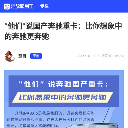
专栏
“他们”说国产奔驰重卡：比你想象中
的奔驰更奔驰
葱哥
原创
2023-03-09
访问量：6934