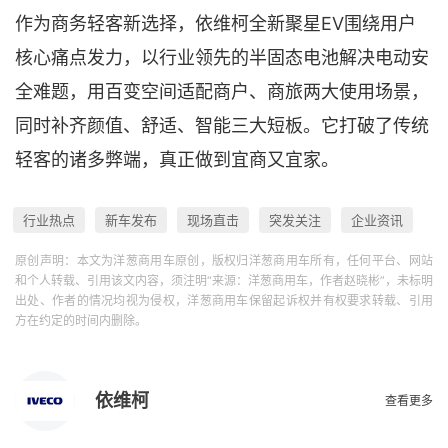
作为商务轻客新选择，依维柯全新聚星EV围绕用户
核心痛点发力，以行业领先的半固态电池解决电动安
全难题，用百变空间适配商户、商旅两大使用场景，
同时补齐颜值、舒适、智能三大短板。它打破了传统
轻客的诸多弊端，真正做到宜商又宜家。
行业热点
新车发布
现场直击
突发关注
企业资讯
原创声明：本文为洋葱商用车原创，版权归洋葱商用车所有，任何平台、网站
和个人转载、引用该文内容，须注明“来源：洋葱商用车，作者赵晓彬”，未标明
出处、作者的情况均视为侵权，洋葱商用车保留起诉权并有权要求转载、引用
方在约定的时间内删除。
依维柯
查看更多