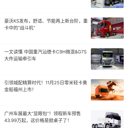
豪沃KS发布，舒适、节能再上新台阶，重
卡中的“战斗机”
一文读懂 中国重汽汕德卡C9H微混&G7S
大件运输牵引车
引领城配精算时代！11月25日零米轻卡黄
金船福州上市！
广州车展最大“显眼包”！领程新车预售
43.99万起，这价格是掀桌子了！