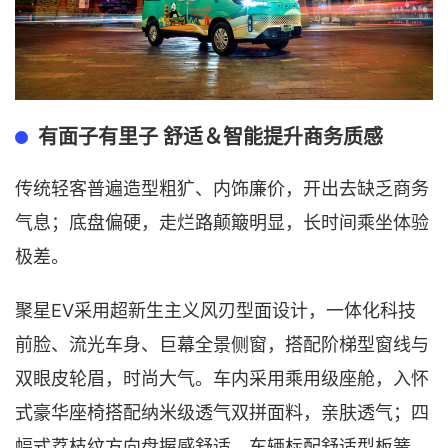
有面子有里子 舒适＆智能提升商务质感
传统轻客普遍造型粗犷、内饰廉价，开出去缺乏商务
气息；底盘偏硬，走烂路颠簸明显，长时间乘坐体验
极差。
聚星EV采用超新生主义风刃型面设计，一体化科技
前脸、流光车身、巨幕全景侧窗，搭配阶梯型窗线与
双眼皮轮眉，时尚大气。车内采用乘用级座舱，入怀
式豪华座椅搭配纳米级透气双拼面料，亲肤透气；四
幅式荔枝纹方向盘握感舒适。车辆标配舒适型板簧，