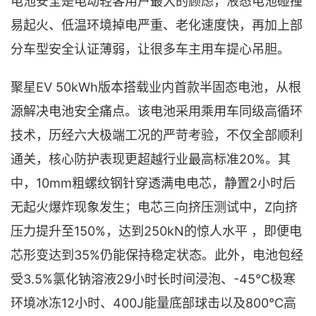
电池安全是电动轻客用户最大的顾虑，液态电池碰撞
易起火、低温环境掉电严重、老化速度快，再加上部
分车型安全认证薄弱，让很多车主用车提心吊胆。
聚星EV 50kWh版本搭载业内首款半固态电池，从根
源解决电池安全痛点。该电池采用乘用车同级高循环
技术，历经六大极端工况的严苛考验，不仅全部顺利
通关，核心防护表现更超越行业最高标准20%。其
中，10mm粗螺纹钢针穿透满电电芯，静置2小时后
无起火爆炸现象发生；电芯三向挤压测试中，Z向挤
压力提升至150%，达到250kN的惊人水平 ，即便电
芯形变达到35%仍能保持稳定状态。此外，电池包经
受3.5%氯化钠溶液29小时长时间浸泡、-45℃极寒
环境冰冻12小时、400J能量底部球击以及800℃高