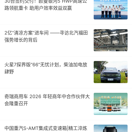
30台签约交付！欧曼银河5 HWP高速公
路领航重卡 助用户效率效益双赢
2亿“清凉方案”进车间 ——寻访北汽福田
强势增长的背后
火星7探界版“66”无忧计划，柴油加电放
肆野
奇瑞商用车 2026 年轻商年中合作伙伴大
会隆重召开
中国重汽S-AMT集成式变速箱|精工淬炼