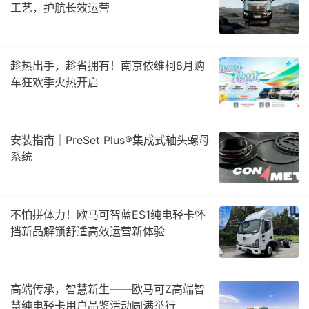
工艺，护航长效运营
趁热出手，趁省拥有！南京依维柯8月购
车狂欢季火热开启
安装指南｜PreSet Plus®集成式轴头螺母
系统
不怕拼体力！欧马可智蓝ES1纯电轻卡怀
挡新品解锁舒适高效运营新体验
高端传承，智慧新生——欧马可Z高端智
慧纯电轻卡用户品鉴活动圆满举行