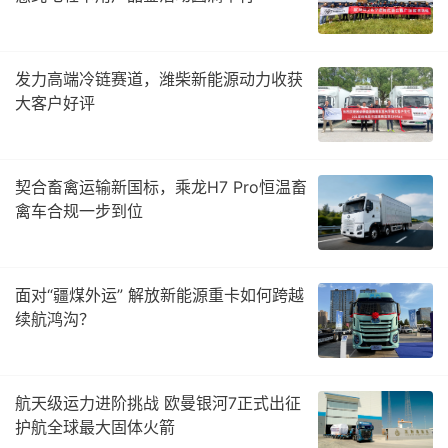
发力高端冷链赛道，潍柴新能源动力收获
大客户好评
契合畜禽运输新国标，乘龙H7 Pro恒温畜
禽车合规一步到位
面对“疆煤外运” 解放新能源重卡如何跨越
续航鸿沟？
航天级运力进阶挑战 欧曼银河7正式出征
护航全球最大固体火箭