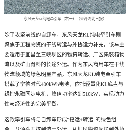
东风天龙
纯电牵引车（右一）（来源湖北日报）
KL
除了攻坚前线的自卸车，东风天龙
KL纯电牵引车则
聚焦于工程物资的干线转运与外协运力补充。该车主
要适用于宜昌至三峡坝区的物资转运、厂区集装箱物
流以及矿山骨料的长途外运。作为东风商用车在干线
物流领域的绿色明星产品，东风天龙KL纯电牵引车
搭载了宁德时代400kWh电池，依托轻量化KL底盘与
绿控永磁同步电机，峰值功率达到510kW，实现动力
性与经济性的完美平衡。
这款牵引车将与自卸车形成
“挖运+转运”的绿色组
合，从源头开挖到渣土外运、从坝区物资配送到外协