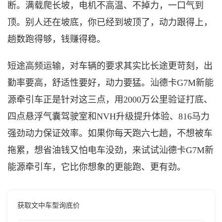
断。满载爬长坡，电机不高温、不掉力，一口气到
顶。别人还在坡底，你已经到坡顶了
，
动力跟得上，
趟数跑得够，钱赚得稳。
短途高频运输，对车辆的要求其实比长途更苛刻
，
出
勤率要高，舒适性要好，
动力要猛
。汕德卡
G
7M新能
源
牵引车
正是针对这三点，用
2000万公里验证打底、
四点悬浮
气囊驾驶室和
NVH升级提升体验、
816马力
强劲动力保
证
效率。如果你每天跑六七趟，不想被车
拖累，想省油钱又怕电车没劲
，
来
试试汕德卡
G
7M新
能源
牵引车
，它比你想象的更能
跑
、更有劲。
获取文中车型询底价