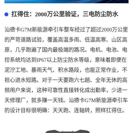
扛得住：
2000万公里验证，三电防尘防水
汕德卡
G
7M新能源
牵引车
整车经过了超过
2000万公里
的严苛道路试验，
覆盖高温多雨、低温高寒、山区高
原
，几乎跑遍了国内最极端的路况。电机、电池、电
控系统均达到
IP67以上防尘防水等级，意味着即便在
泥泞工地、暴雨天气、积水路段，也能正常作业，不
担心进水短路。对于一天要跑六七趟、全年无休的高
频用户来说，这种可靠性直接转化成出勤率
，
少进一
天修理厂，就多赚一天钱。汕德卡
G
7M新能源
牵引车
的设计目标很明确：天天跑、连轴转，照样扛得住。