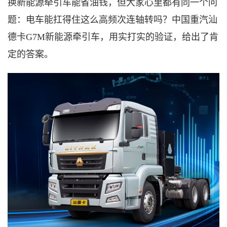
换新能源
牵引车
能省油钱，但大家心里都有同一个问
题：电车能扛得住这么高频次连轴转吗？中国重汽汕
德卡
G
7M新能源
牵引车
，用实打实的验证，给出了肯
定的答案。