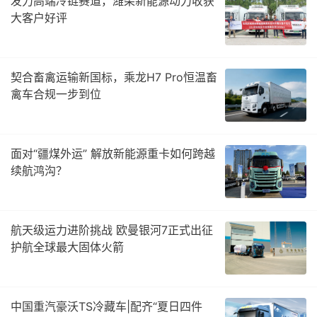
发力高端冷链赛道，潍柴新能源动力收获
大客户好评
契合畜禽运输新国标，乘龙H7 Pro恒温畜
禽车合规一步到位
面对“疆煤外运” 解放新能源重卡如何跨越
续航鸿沟？
航天级运力进阶挑战 欧曼银河7正式出征
护航全球最大固体火箭
中国重汽豪沃TS冷藏车|配齐“夏日四件