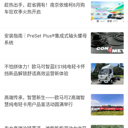
趁热出手，趁省拥有！南京依维柯8月购
车狂欢季火热开启
安装指南｜PreSet Plus®集成式轴头螺母
系统
不怕拼体力！欧马可智蓝ES1纯电轻卡怀
挡新品解锁舒适高效运营新体验
高端传承，智慧新生——欧马可Z高端智
慧纯电轻卡用户品鉴活动圆满举行