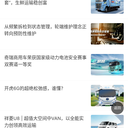
套”，生鲜运输稳创富
从频繁拆检到状态管理，轮端维护理念正
转向预防性维护
奇瑞商用车荣获国家级动力电池安全赛事
双赛道一等奖
开虎6G的超绝松弛感，谁懂？
返回
祥菱U8 | 超值大空间中VAN，以全能实
力创领高效运输