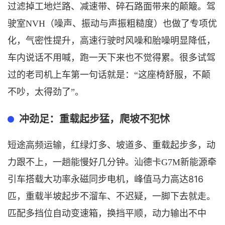
过滤掉工地烂路、减速带、碎石路面带来的颠簸。驾
驶室
NVH（噪声、振动与声振粗糙度）也做了专项优
化，气密性提升，高速行驶时风噪和胎噪明显降低，
车内说话不用喊，跑一天下来也不觉得累。很多试驾
过的老司机上车第一句话就是：“这座椅舒服，不颠
不吵，太得劲了”
。
冲劲足
：
重载起步猛，爬坡不犯怵
短途高频运输，红绿灯多、坡道多、重载起步多，动
力跟不上，一趟能慢好几分钟。
汕德卡
G
7M新能源
牵
816
引车
搭载大功率永磁同步电机，峰值马力高达
匹
，
重载半坡起步不溜车、不迟疑，一脚下去就走。
匹配多挡位自动变速箱，换挡平顺，动力输出不中