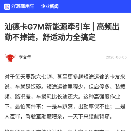
企业新闻
汕德卡G7M新能源牵引车 | 高频出
勤不掉链，舒适动力全搞定
李文华
2026-06-05
对于每天要跑六七趟、甚至更多趟短途运输的卡友来
说，车就是饭碗。短途
运输
里程少，但启停多、装载
频、路况差，车损耗比长途还大。这种高强度作业
下，最怕两件事：一是车趴窝，出勤率保不住；二是
人遭罪，驾驶室颠簸嘈杂，一天下来腰酸背痛。