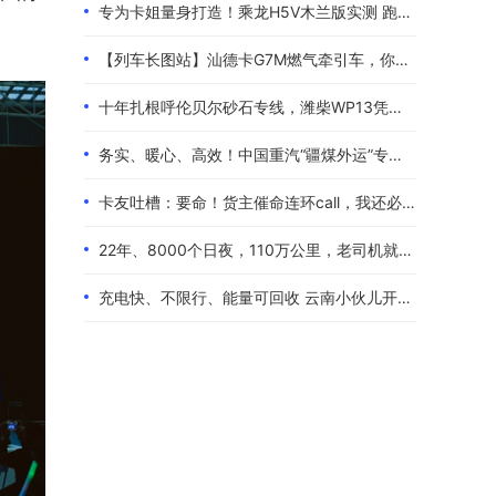
专为卡姐量身打造！乘龙H5V木兰版实测 跑长途的糟心事全都解决了
【列车长图站】汕德卡G7M燃气牵引车，你是来“搅局”的吧？
十年扎根呼伦贝尔砂石专线，潍柴WP13凭硬核实力伴80后卡友创收增收
务实、暖心、高效！中国重汽“疆煤外运”专属服务政策体验报告
卡友吐槽：要命！货主催命连环call，我还必须四小时歇一次！
22年、8000个日夜，110万公里，老司机就是偏爱中国重汽！
充电快、不限行、能量可回收 云南小伙儿开着现代泓图EV放心跑烂路