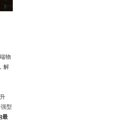
末端物
，解
提升
加强型
内最