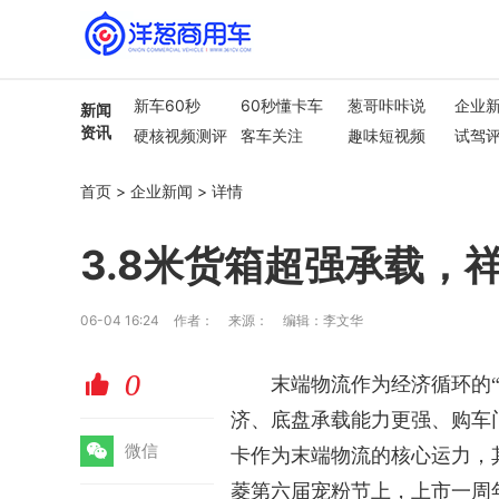
新车60秒
60秒懂卡车
葱哥咔咔说
企业
新闻
资讯
硬核视频测评
客车关注
趣味短视频
试驾
行业热点
车市解读
首页
>
企业新闻
>
详情
3.8米货箱超强承载，
06-04 16:24
作者：
来源：
编辑：李文华
0
赞
末端物流作为经济循环的
济、底盘承载能力更强、购车
微
微信
卡作为末端物流的核心运力，
菱第六届宠粉节上，上市一周年