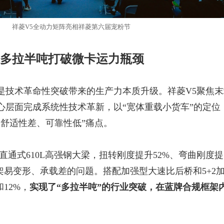
祥菱
V5全动力矩阵亮相祥菱第六届宠粉节
多拉半吨打破微卡运力瓶颈
是技术革命性突破带来的生产力本质升级。祥菱
V5聚焦
心层面完成系统性技术革新，以“
宽体重载
小货车
”的定位
、舒适性差、可靠性低”痛点。
高的直通式610L高强钢大梁，扭转刚度提升52%、弯曲刚度
架易变形、承载差的问题。搭配加强型大速比后桥和5+2
12%，
实现了
“多拉半吨”的行业突破，在蓝牌合规框架