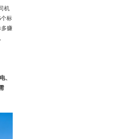
司机
6个标
单多赚
。
纯电、
需