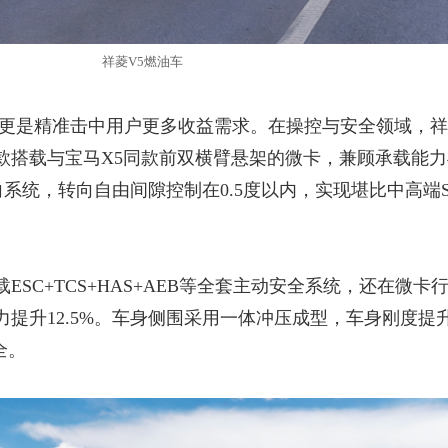
祥菱
V5燃油车
空间更是精准击中用户更多收益需求。在操控与安全领域，祥
款搭载与宝马X5同款前双横臂悬架的微卡，兼顾承载能力
向系统，转向自由间隙控制在0.5度以内，实现堪比中高端S
载
ESC+TCS+HAS+AEB等全套主动安全系统，还在微卡
提升12.5%。车身侧围采用一体冲压成型，车身刚度提
全。