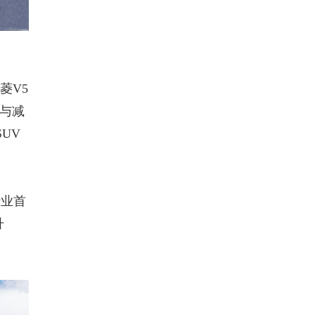
菱V5
与减
UV
行业首
升