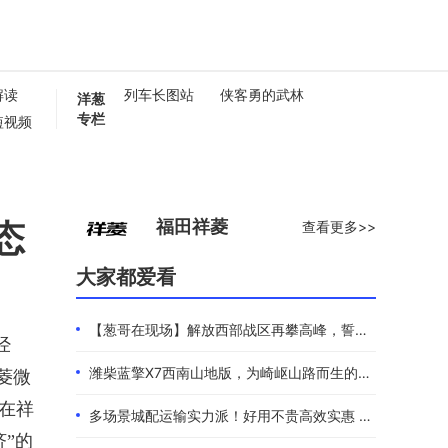
解读
列车长图站
侠客勇的武林
洋葱
专栏
短视频
懂卡车
0秒
态
福田祥菱
查看更多>>
大家都爱看
【葱哥在现场】解放西部战区再攀高峰，誓夺全年4.4万辆
经
潍柴蓝擎X7西南山地版，为崎岖山路而生的高效物流伙伴
菱微
期在祥
多场景城配运输实力派！好用不贵高效实惠 101度4米2选蓝擎EHMAX
”的