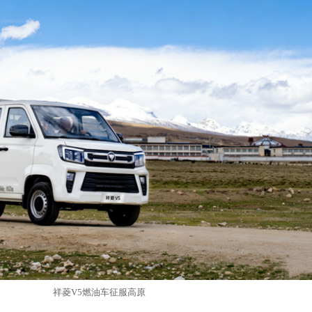
祥菱
V5燃油车征服高原