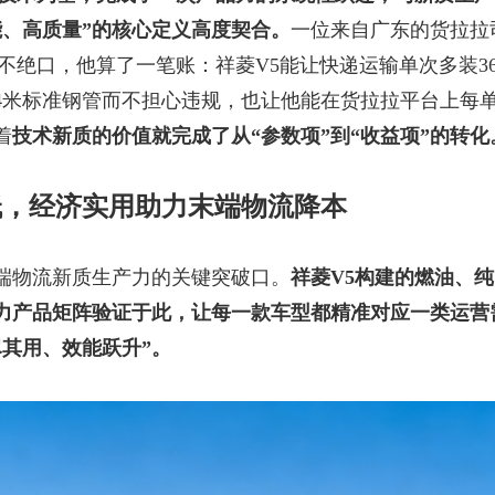
能、高质量”的核心定义高度契合。
一位来自广东的货拉拉
不绝口，他算了一笔账：祥菱V5能让快递运输单次多装3
4米标准钢管而不担心违规，也让他能在货拉拉平台上每
着
技术新质的价值就完成了从
“参数项”到“收益项”的转化
低，经济实用助力末端物流降本
端物流新质生产力的关键突破口。
祥菱
V5构建的燃油、
力产品矩阵验证于此，让每一款车型都精准对应一类运营
尽其用、效能跃升”。