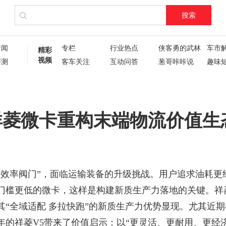
搜索
新闻
专栏
行业热点
侠客勇的武林
车市
精彩
视频
评测
客车关注
互动问答
葱哥咔咔说
趣味
试驾评测
车主人生
现场直播
60秒
葱哥专访
硬核视频测评
纪录片
新车6
新车72变
企业新闻
了不起的卡姐
祥菱微卡重构末端物流价值生
“效率阀门”，面临运输装备的
升级挑战。用户追求
油耗更
门槛更低
的
微卡
，这样是构建新质生产力落地的关键。
祥
其
“全域适配 多拉快跑”的新质生产力优势显现。尤其近
的祥菱V5带来了价值启示：以“更灵活、更耐用、更经济