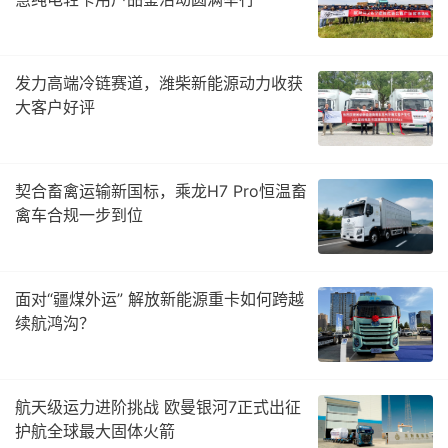
发力高端冷链赛道，潍柴新能源动力收获
大客户好评
契合畜禽运输新国标，乘龙H7 Pro恒温畜
禽车合规一步到位
面对“疆煤外运” 解放新能源重卡如何跨越
续航鸿沟？
航天级运力进阶挑战 欧曼银河7正式出征
护航全球最大固体火箭