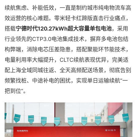
续航焦虑、补能低效，一直是制约城市纯电物流车高
效运营的核心难题。零米轻卡红蹄版直击行业痛点，
120.27kWh超大容量单包电池
搭载
宁德时代
，采用
CTP3.0电池集成技术，摒弃多电池包结
行业领先的
构弊端，消除电芯压差隐患，搭配聚能环节能技术，
电量利用率大幅提升，CLTC续航表现优异，完美适
配上海全域同城往返、全天高频配送场景，彻底告别
频繁找桩、中途补电的困扰，实现单日运输续航“一
把到位”。