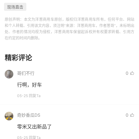
现场直击
原创声明：本文为洋葱商用车原创，版权归洋葱商用车所有，任何平台、网站
和个人转载、引用该文内容，须注明“来源：洋葱商用车，作者葱哥”，未标明出
处、作者的情况均视为侵权，洋葱商用车保留起诉权并有权要求转载、引用方
在约定的时间内删除。
精彩评论
哥们不行
0
行啊，好车
05-25 回复Ta
奇妙香瓜DS
0
零米又出新品了
05-25 回复Ta