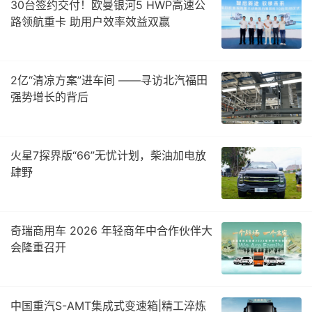
30台签约交付！欧曼银河5 HWP高速公
路领航重卡 助用户效率效益双赢
2亿“清凉方案”进车间 ——寻访北汽福田
强势增长的背后
火星7探界版“66”无忧计划，柴油加电放
肆野
奇瑞商用车 2026 年轻商年中合作伙伴大
会隆重召开
中国重汽S-AMT集成式变速箱|精工淬炼