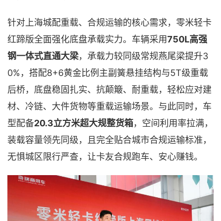
针对上海城配重载、合规运输的核心需求，零米轻卡
750L高强
红蹄版全面强化底盘承载实力。车辆采用
钢一体式直通大梁
3
，承载力较同级常规燕尾梁提升
0%，搭配8+6黄金比例主副簧悬挂结构与5T级重载
后桥，底盘稳固扎实、抗颠簸、耐重载，轻松应对建
材、冷链、大件货物等重载运输场景。与此同时，车
型配备
20.3立方米超大规整货箱
，空间利用率拉满，
装载容量领先同级，且完全贴合城市合规运输标准，
无惧城区限行严查，让卡友合规跑车、安心赚钱。