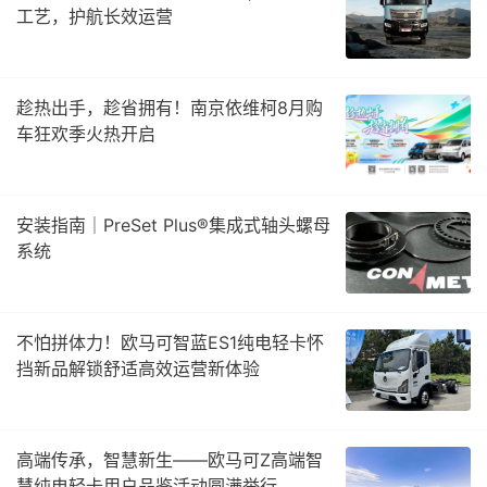
工艺，护航长效运营
趁热出手，趁省拥有！南京依维柯8月购
车狂欢季火热开启
安装指南｜PreSet Plus®集成式轴头螺母
系统
不怕拼体力！欧马可智蓝ES1纯电轻卡怀
挡新品解锁舒适高效运营新体验
高端传承，智慧新生——欧马可Z高端智
慧纯电轻卡用户品鉴活动圆满举行