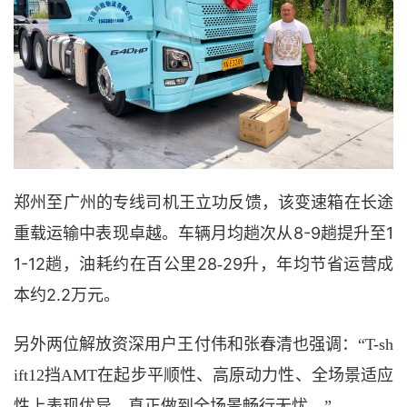
郑州至广州的
专线司机
王立功
反馈
，该变速箱在长途
8-9趟
1
重载运输中表现卓越。
车辆
月均趟次从
提升
至
1-12趟，油耗
28
29升，年均节省运营成
约在百公里
-
本约2.2万元
。
另外两位解放资深用户王付伟和张春清也强调：
“T-sh
ift12挡AMT在起步平顺性、高原动力性、全场景适应
性上表现优异，真正做到全场景畅行无忧。”