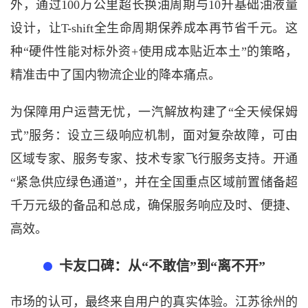
外，通过100万公里超长换油周期与10升基础油液量
设计，让T-shift全生命周期保养成本再节省千元。这
种“硬件性能对标外资+使用成本贴近本土”的策略，
精准击中了国内物流企业的降本痛点。
为保障用户运营无忧，
一汽解放
构建
了
“全天候保姆
式”服务：
设立
三级响应
机制
，面对复杂故障，可由
区域专家、服务专家、技术专家飞行服务支持。
开通
“紧急供应绿色通道”
，并在全国重点区域前置
储备超
千万
元级
的备品和总成
，确保服务响应
及时、便捷、
高效。
卡友口碑：从
“不敢信”到“离不开”
市场的认可
，最终来自用户的真实体验。
江苏徐州
的