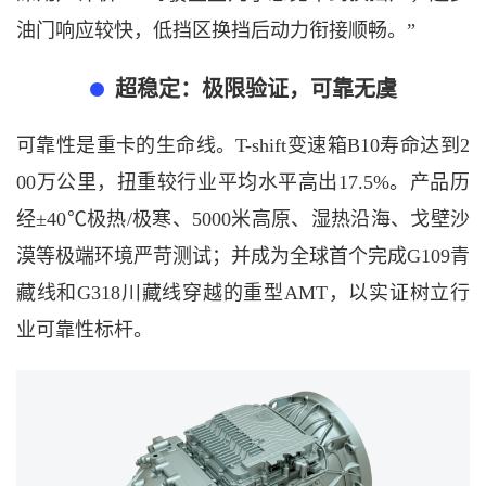
油门响应较快，低挡区换挡后动力衔接顺畅。”
超稳定：极限验证，可靠无虞
可靠性是重卡的生命线。
T-shift变速箱B10寿命达到2
00万公里，扭重较行业平均水平高出17.5%。产品历
经±40℃极热/极寒、5000米高原、湿热沿海、戈壁沙
漠等极端环境严苛测试；并成为全球首个完成G109青
藏线和G318川藏线穿越的重型AMT，以实证树立行
业可靠性标杆。