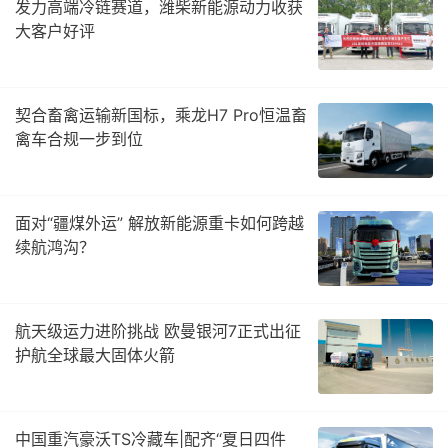
发力高端冷链赛道，潍柴新能源动力收获
大客户好评
契合畜禽运输新国标，乘龙H7 Pro恒温畜
禽车合规一步到位
面对“疆煤外运” 解放新能源重卡如何跨越
续航鸿沟？
航天级运力进阶挑战 欧曼银河7正式出征
护航全球最大固体火箭
中国重汽豪沃TS冷藏车|配齐“夏日四件