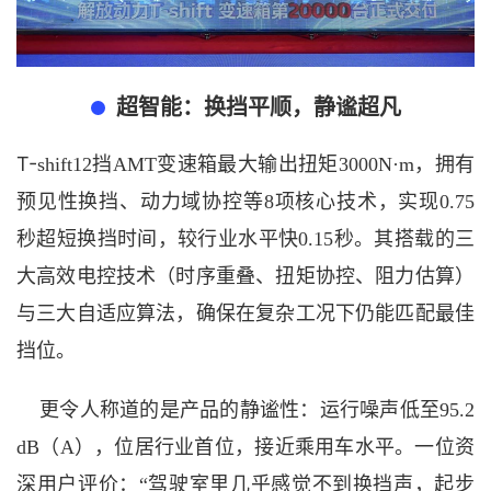
超智能：换挡平顺，静谧超凡
T-
shift12挡AMT变速箱最大输出扭矩3000N·m，拥有
预见性换挡、动力域协控等8项核心技术，实现0.75
秒超短换挡时间，较行业水平快0.15秒。其搭载的三
大高效电控技术（时序重叠、扭矩协控、阻力估算）
与三大自适应算法，确保在复杂工况下仍能匹配最佳
挡位。
更令人称道的是产品的静谧性：运行噪声低至
95.2
dB（A），位居行业首位，接近乘用车水平。一位资
深用户评价：“驾驶室里几乎感觉不到换挡声，起步