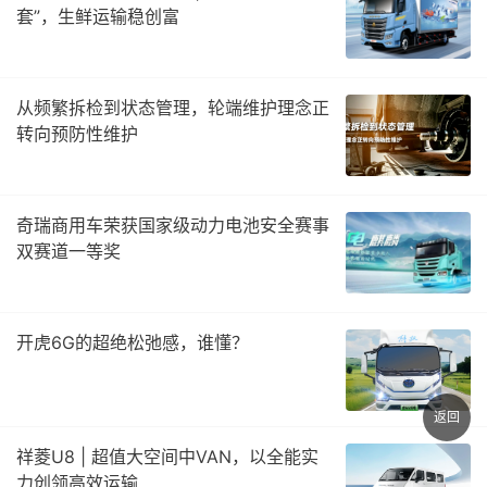
套”，生鲜运输稳创富
从频繁拆检到状态管理，轮端维护理念正
转向预防性维护
奇瑞商用车荣获国家级动力电池安全赛事
双赛道一等奖
开虎6G的超绝松弛感，谁懂？
返回
祥菱U8 | 超值大空间中VAN，以全能实
力创领高效运输