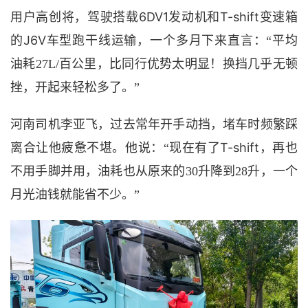
6DV1发动机和T-shift变速箱
用户
高创将
，驾驶搭载
J6V
的
车型跑干线运输，一个多月下来直言：
“平均
油耗27L/百公里，比同行优势太明显！换挡几乎
无
顿
挫，开起来轻松多了。
”
河南
司机
李亚飞，过去
常年开手动挡，堵车时频繁踩
T-shift
离合让他
疲惫不堪
。他说：
“现在有了
，再也
不用手脚并用，油耗也从原来的
30升降到28升，一个
月光油钱就能省不少。”