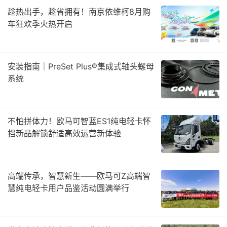
趁热出手，趁省拥有！南京依维柯8月购
车狂欢季火热开启
安装指南｜PreSet Plus®集成式轴头螺母
系统
不怕拼体力！欧马可智蓝ES1纯电轻卡怀
挡新品解锁舒适高效运营新体验
高端传承，智慧新生——欧马可Z高端智
慧纯电轻卡用户品鉴活动圆满举行