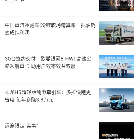
中国重汽冷藏车|冷链职场精算账！把油耗
变成纯利润
30台签约交付！欧曼银河5 HWP高速公
路领航重卡 助用户效率效益双赢
乘龙H5超轻版纯电牵引车：多拉快跑更
省电 每年多赚3.6万元
运途限定“美事”