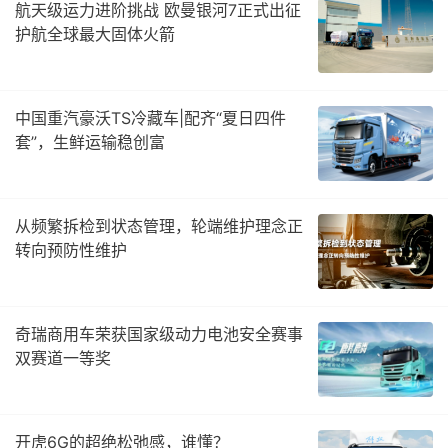
航天级运力进阶挑战 欧曼银河7正式出征
护航全球最大固体火箭
中国重汽豪沃TS冷藏车|配齐“夏日四件
套”，生鲜运输稳创富
从频繁拆检到状态管理，轮端维护理念正
转向预防性维护
奇瑞商用车荣获国家级动力电池安全赛事
双赛道一等奖
开虎6G的超绝松弛感，谁懂？