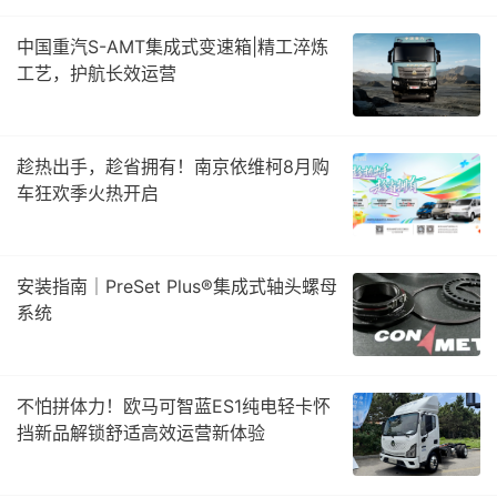
中国重汽S-AMT集成式变速箱|精工淬炼
工艺，护航长效运营
趁热出手，趁省拥有！南京依维柯8月购
车狂欢季火热开启
安装指南｜PreSet Plus®集成式轴头螺母
系统
不怕拼体力！欧马可智蓝ES1纯电轻卡怀
挡新品解锁舒适高效运营新体验