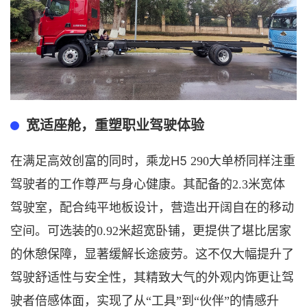
宽适座舱，重塑职业驾驶体验
H5
在满足高效创富的同时，乘龙
290
大单桥
同样注重
驾驶者的工作尊严与身心健康。其配备的
2.3米宽体
驾驶室，配合纯平地板设计，营造出开阔自在的移动
空间。可选装的0.92米超宽卧铺，更提供了堪比居家
的休憩保障，显著缓解长途疲劳。这不仅大幅提升了
驾驶舒适性与安全性，其精致大气的外观内饰更让驾
驶者倍感体面，实现了从“工具”到“伙伴”的情感升