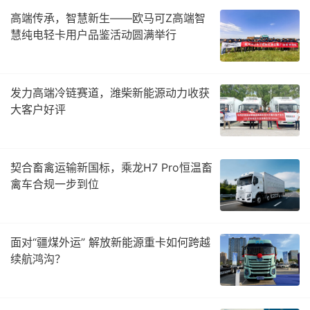
高端传承，智慧新生——欧马可Z高端智
慧纯电轻卡用户品鉴活动圆满举行
发力高端冷链赛道，潍柴新能源动力收获
大客户好评
契合畜禽运输新国标，乘龙H7 Pro恒温畜
禽车合规一步到位
面对“疆煤外运” 解放新能源重卡如何跨越
续航鸿沟？