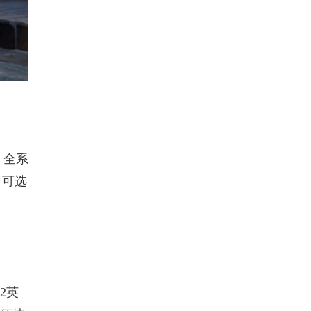
。全系
，
可选
2英