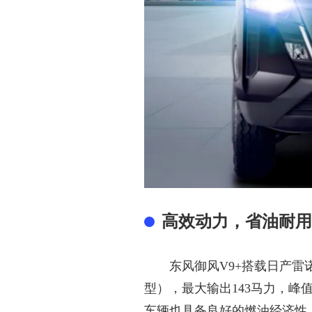
高效动力，省油耐用
东风御风
V9+搭载日产雷
型），最大输出143马力，峰
车辆也具备良好的燃油经济性