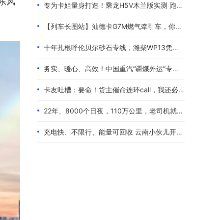
东风
专为卡姐量身打造！乘龙H5V木兰版实测 跑长途的糟心事全都解决了
【列车长图站】汕德卡G7M燃气牵引车，你是来“搅局”的吧？
十年扎根呼伦贝尔砂石专线，潍柴WP13凭硬核实力伴80后卡友创收增收
务实、暖心、高效！中国重汽“疆煤外运”专属服务政策体验报告
卡友吐槽：要命！货主催命连环call，我还必须四小时歇一次！
22年、8000个日夜，110万公里，老司机就是偏爱中国重汽！
充电快、不限行、能量可回收 云南小伙儿开着现代泓图EV放心跑烂路