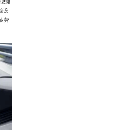
作便捷
脸设
疲劳