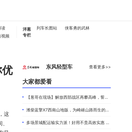
解读
列车长图站
侠客勇的武林
洋葱
专栏
短视频
懂卡车
0秒
你优
东风轻型车
查看更多>>
大家都爱看
【葱哥在现场】解放西部战区再攀高峰，誓夺全年4.4万辆
潍柴蓝擎X7西南山地版，为崎岖山路而生的高效物流伙伴
，这
多场景城配运输实力派！好用不贵高效实惠 101度4米2选蓝擎EHMAX
间、