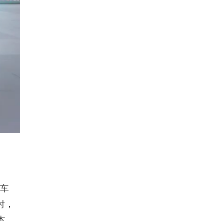
挡车
时，
本。