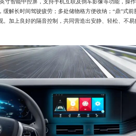
.36英寸智能中控屏，支持手机互联及倒车影像等功能，操
，缓解长时间驾驶疲劳；多处储物格方便收纳；“鼎”式前
现。加上良好的隔音控制，共同营造出安静、轻松、不易