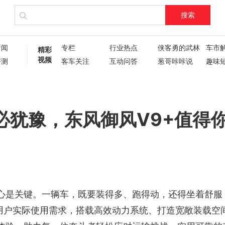
搜索
新闻
专栏
行业热点
侠客勇的武林
车市
精彩
视频
评测
客车关注
互动问答
葱哥咔咔说
趣味
试驾评测
车主人生
现场直播
60秒
葱哥专访
硬核视频测评
纪录片
新车6
新车72变
企业新闻
了不起的卡姐
必犹豫，东风御风V9+值得
心是关键。一辆车，既要装得多、跑得动，还得坐着舒服
绕用户实际使用需求，搭载高效动力系统、打造宽敞装载空