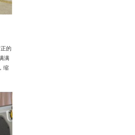
方正的
满满
，缩