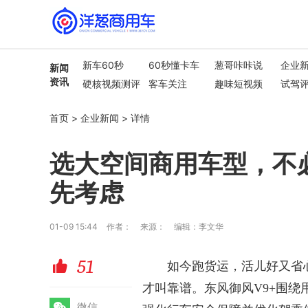
新车60秒
60秒懂卡车
葱哥咔咔说
企业
新闻
资讯
硬核视频测评
客车关注
趣味短视频
试驾
行业热点
车市解读
首页
>
企业新闻
>
详情
选大空间商用车型，不
先考虑
01-09 15:44
作者：
来源：
编辑：李文华
51
赞
如今跑
货运
，活儿好又省
才叫靠谱。东风御风
V9+围
微
微信