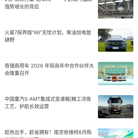
强势增长的背后
火星7探界版“66”无忧计划，柴油加电放
肆野
奇瑞商用车 2026 年轻商年中合作伙伴大
会隆重召开
中国重汽S-AMT集成式变速箱|精工淬炼
工艺，护航长效运营
趁热出手，趁省拥有！南京依维柯8月购