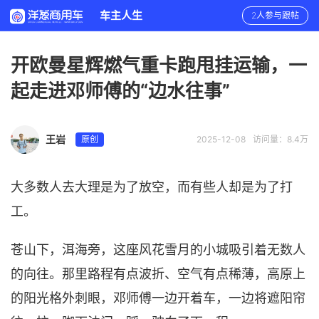
车主人生
2人参与跟帖
开欧曼星辉燃气重卡跑甩挂运输，一
起走进邓师傅的“边水往事”
王岩
原创
2025-12-08
访问量：8.4万
大多数人去大理是为了放空，而有些人却是为了打
工。
苍山下，洱海旁，这座风花雪月的小城吸引着无数人
的向往。那里路程有点波折、空气有点稀薄，高原上
的阳光格外刺眼，邓师傅一边开着车，一边将遮阳帘