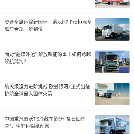
契合畜禽运输新国标，乘龙H7 Pro恒温畜
禽车合规一步到位
面对“疆煤外运” 解放新能源重卡如何跨越
续航鸿沟？
航天级运力进阶挑战 欧曼银河7正式出征
护航全球最大固体火箭
中国重汽豪沃TS冷藏车|配齐“夏日四件
套”，生鲜运输稳创富