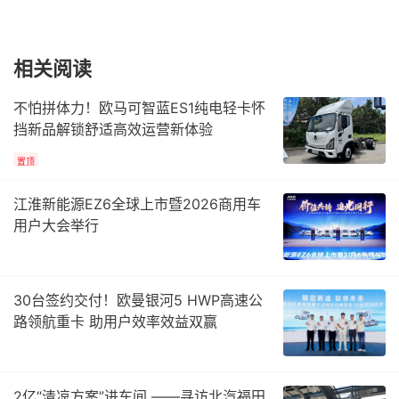
相关阅读
不怕拼体力！欧马可智蓝ES1纯电轻卡怀
挡新品解锁舒适高效运营新体验
置顶
江淮新能源EZ6全球上市暨2026商用车
用户大会举行
30台签约交付！欧曼银河5 HWP高速公
路领航重卡 助用户效率效益双赢
2亿“清凉方案”进车间 ——寻访北汽福田