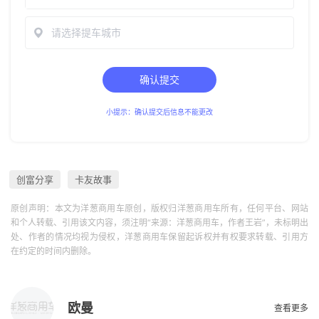
请选择提车城市
确认提交
小提示：确认提交后信息不能更改
创富分享
卡友故事
原创声明：本文为洋葱商用车原创，版权归洋葱商用车所有，任何平台、网站
和个人转载、引用该文内容，须注明“来源：洋葱商用车，作者王岩”，未标明出
处、作者的情况均视为侵权，洋葱商用车保留起诉权并有权要求转载、引用方
在约定的时间内删除。
欧曼
查看更多