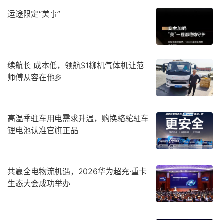
运途限定“美事”
续航长 成本低，领航S1柳机气体机让范
师傅从容在他乡
高温季驻车用电需求升温，购换骆驼驻车
锂电池认准官旗正品
共赢全电物流机遇，2026华为超充·重卡
生态大会成功举办