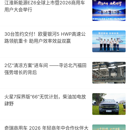
江淮新能源EZ6全球上市暨2026商用车
用户大会举行
30台签约交付！欧曼银河5 HWP高速公
路领航重卡 助用户效率效益双赢
2亿“清凉方案”进车间 ——寻访北汽福田
强势增长的背后
火星7探界版“66”无忧计划，柴油加电放
肆野
奇瑞商用车 2026 年轻商年中合作伙伴大