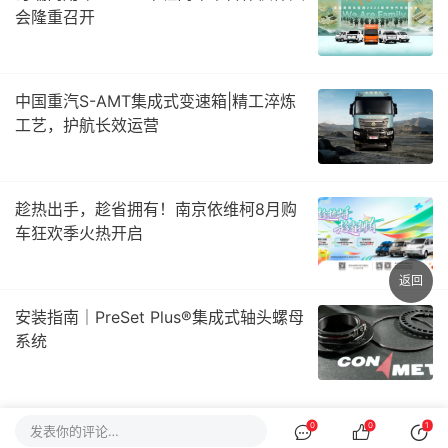
会隆重召开
中国重汽S-AMT集成式变速箱|精工淬炼
工艺，护航长效运营
趁热出手，趁省拥有！南京依维柯8月购
车狂欢季火热开启
返回
安装指南｜PreSet Plus®集成式轴头螺母
系统
0
0
1
发表你的评论…