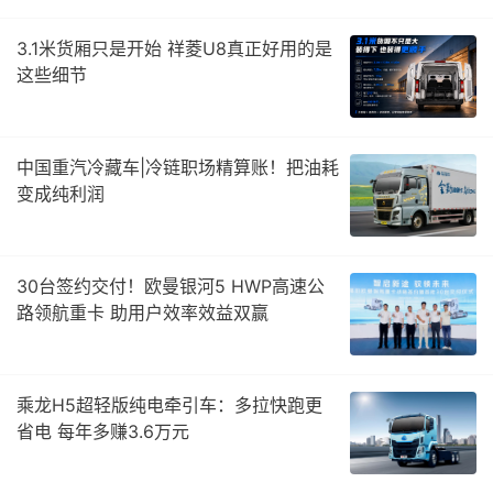
3.1米货厢只是开始 祥菱U8真正好用的是
这些细节
中国重汽冷藏车|冷链职场精算账！把油耗
变成纯利润
30台签约交付！欧曼银河5 HWP高速公
路领航重卡 助用户效率效益双赢
乘龙H5超轻版纯电牵引车：多拉快跑更
省电 每年多赚3.6万元