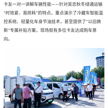
卡友一对一讲解车辆性能
针对吴忠秋冬绿通运输
——
时效紧、易损耗
的特点，重点演示了冷藏车智能温
“
”
控系统、轻量化车身节油技术，甚至提供了
以旧换
“
新
专属补贴方案，现场就有
多
位卡友达成购车意
”
向。