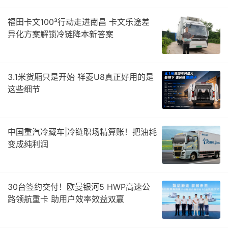
福田卡文100³行动走进南昌 卡文乐途差
异化方案解锁冷链降本新答案
3.1米货厢只是开始 祥菱U8真正好用的是
这些细节
中国重汽冷藏车|冷链职场精算账！把油耗
变成纯利润
30台签约交付！欧曼银河5 HWP高速公
路领航重卡 助用户效率效益双赢