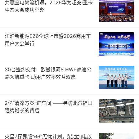
共赢全电物流机遇，2026华为超充·重卡
生态大会成功举办
江淮新能源EZ6全球上市暨2026商用车
用户大会举行
30台签约交付！欧曼银河5 HWP高速公
路领航重卡 助用户效率效益双赢
2亿“清凉方案”进车间 ——寻访北汽福田
强势增长的背后
火星7探界版“66”无忧计划，柴油加电放