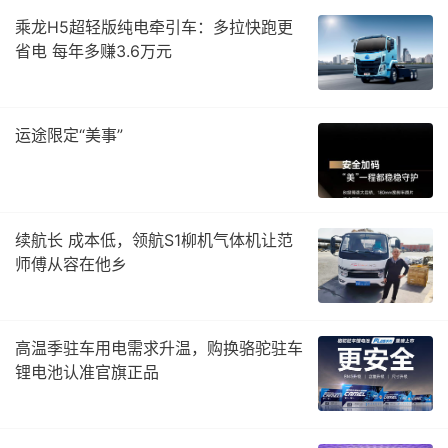
乘龙H5超轻版纯电牵引车：多拉快跑更
省电 每年多赚3.6万元
运途限定“美事”
续航长 成本低，领航S1柳机气体机让范
师傅从容在他乡
高温季驻车用电需求升温，购换骆驼驻车
锂电池认准官旗正品