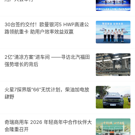
30台签约交付！欧曼银河5 HWP高速公
路领航重卡 助用户效率效益双赢
2亿“清凉方案”进车间 ——寻访北汽福田
强势增长的背后
火星7探界版“66”无忧计划，柴油加电放
肆野
奇瑞商用车 2026 年轻商年中合作伙伴大
会隆重召开