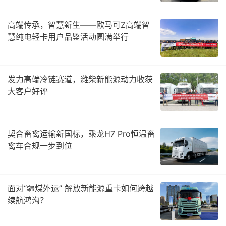
高端传承，智慧新生——欧马可Z高端智
慧纯电轻卡用户品鉴活动圆满举行
发力高端冷链赛道，潍柴新能源动力收获
大客户好评
契合畜禽运输新国标，乘龙H7 Pro恒温畜
禽车合规一步到位
面对“疆煤外运” 解放新能源重卡如何跨越
续航鸿沟？