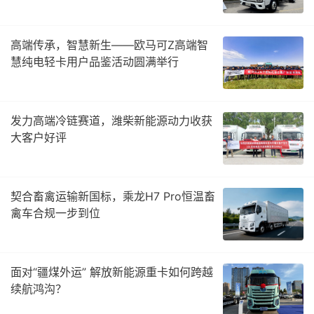
高端传承，智慧新生——欧马可Z高端智
慧纯电轻卡用户品鉴活动圆满举行
发力高端冷链赛道，潍柴新能源动力收获
大客户好评
契合畜禽运输新国标，乘龙H7 Pro恒温畜
禽车合规一步到位
面对“疆煤外运” 解放新能源重卡如何跨越
续航鸿沟？