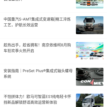
中国重汽S-AMT集成式变速箱|精工淬炼
工艺，护航长效运营
趁热出手，趁省拥有！南京依维柯8月购
车狂欢季火热开启
安装指南｜PreSet Plus®集成式轴头螺母
系统
不怕拼体力！欧马可智蓝ES1纯电轻卡怀
挡新品解锁舒适高效运营新体验