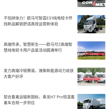
不怕拼体力！欧马可智蓝ES1纯电轻卡怀
挡新品解锁舒适高效运营新体验
高端传承，智慧新生——欧马可Z高端智
慧纯电轻卡用户品鉴活动圆满举行
发力高端冷链赛道，潍柴新能源动力收获
大客户好评
契合畜禽运输新国标，乘龙H7 Pro恒温畜
禽车合规一步到位