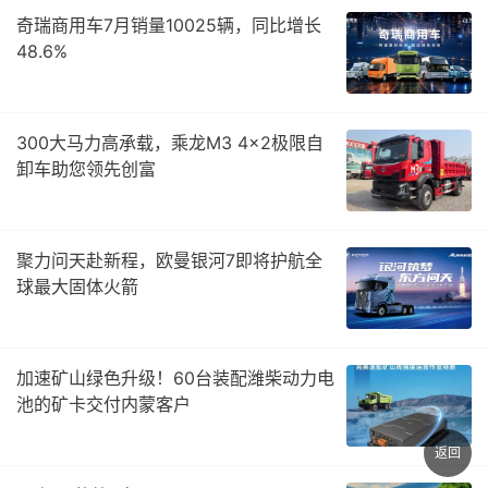
奇瑞商用车7月销量10025辆，同比增长
48.6%
300大马力高承载，乘龙M3 4×2极限自
卸车助您领先创富
聚力问天赴新程，欧曼银河7即将护航全
球最大固体火箭
加速矿山绿色升级！60台装配潍柴动力电
池的矿卡交付内蒙客户
返回