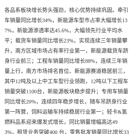
各品系板块增长势头强劲，核心优势持续巩固。
牵引
车
销量
同比增长
34%，新能源车型市占率大幅增长13
7%，新能源渗透率达45.6%，大幅领先行业平均水
平；
载货车
销量同比增长
23%，实现连续三年销量攀
升，南方区域市场占有率行业第一，新能源载货车跻
身行业前三；
工程车
销量同比
增长
88%，
连续三年销
量上行，南方市场排名首位、新能源赛道稳居前三
，
其中
12吨及以上中工车型行业领跑，12吨以下工程车
销量突破1100台，新能源板块稳步提升；
专用车
销
量
同比增长
20%，连续四年稳步增长，随车吊跻身行业
第一阵营，饲料运输车持续稳居行业
第一
；
轻卡
&氢
燃料
品系
迎来爆发式增长，
同比
销量
增幅高达
49
3%，租赁业务突破400 台，零售批发销量同比增长33