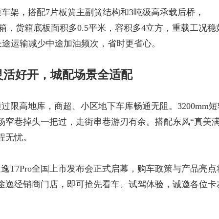
通车架
，
搭配
7片板簧主副簧结构
和
3吨级高承载后桥，
箱，货箱底板面积多
0.5平米，容积多4立方，
重载工况稳
长途运输减少中途加油频次，省时更省心。
灵活好开，城配场景全适配
通过限高地库，商超、小区地下车库畅通无阻。
3200mm
短
场窄巷掉头一把过，走街串巷游刃有余。
搭配
东风
“真美满
程无忧。
途逸T7Pro全国上市发布会正式启幕，购车政策与产品亮点
途逸经销商门店，即可抢先看车、试驾体验，诚邀各位卡