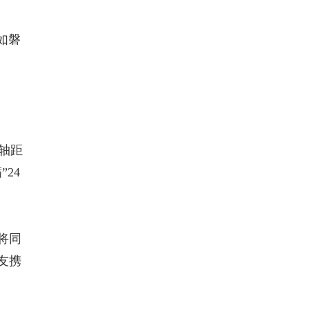
如磐
轴距
”24
将同
友携