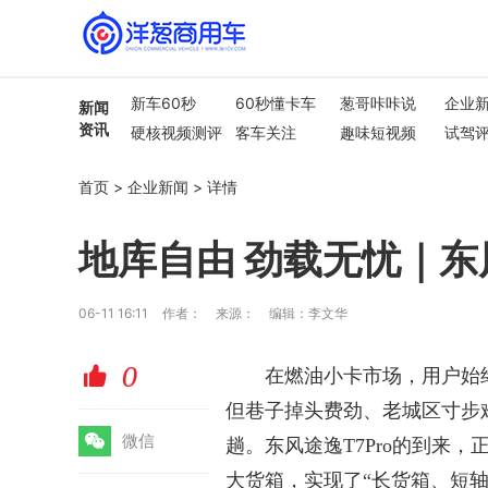
新车60秒
60秒懂卡车
葱哥咔咔说
企业
新闻
资讯
硬核视频测评
客车关注
趣味短视频
试驾
行业热点
车市解读
首页
>
企业新闻
>
详情
地库自由 劲载无忧｜东
06-11 16:11
作者：
来源：
编辑：李文华
0
赞
在燃油小卡市场，用户始
但巷子掉头费劲、老城区寸步
微
微信
趟。东风途逸T7Pro的到来，
大货箱，实现了“长货箱、短