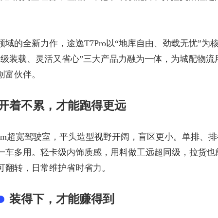
领域的全新力作，途逸
T7Pro以“地库自由、劲载无忧”为
卡级装载、灵活又省心”三大产品力融为一体，为城配物流
创富
伙伴
。
开着不累，才能跑得更远
730mm超宽驾驶室，平头造型视野开阔，盲区更小。单排、
一车多用。轻卡级内饰质感，
用料做工远超同级
，
拉货也
可翻转，日常维护省时省力。
装得下，才能赚得到