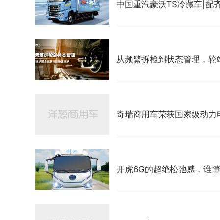
中国重汽豪沃TS冷藏车|配
从频繁拆检到状态管理，轮
奇瑞商用车荣获国家级动力
开虎6G的超绝松弛感，谁