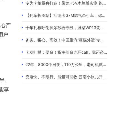
专为卡姐量身打造！乘龙H5V木兰版实测 跑长途的糟心事全都解决了
【列车长图站】汕德卡G7M燃气牵引车，你是来“搅局”的吧？
核心产
十年扎根呼伦贝尔砂石专线，潍柴WP13凭硬核实力伴80后卡友创收增收
用户
务实、暖心、高效！中国重汽“疆煤外运”专属服务政策体验报告
卡友吐槽：要命！货主催命连环call，我还必须四小时歇一次！
22年、8000个日夜，110万公里，老司机就是偏爱中国重汽！
充电快、不限行、能量可回收 云南小伙儿开着现代泓图EV放心跑烂路
排半、
能享