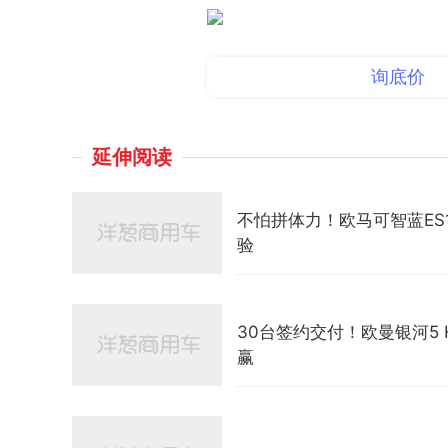
询底价
延伸阅读
不怕拼体力！欧马可智蓝E
验
30台签约交付！欧曼银河5
赢