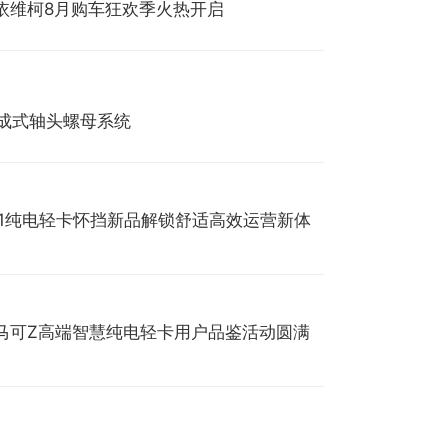
依维柯8月购车狂欢季火热开启
®集成式轴头螺母系统
S1纯电轻卡怀挡新品解锁舒适高效运营新体
马可Z高端智慧纯电轻卡用户品鉴活动圆满