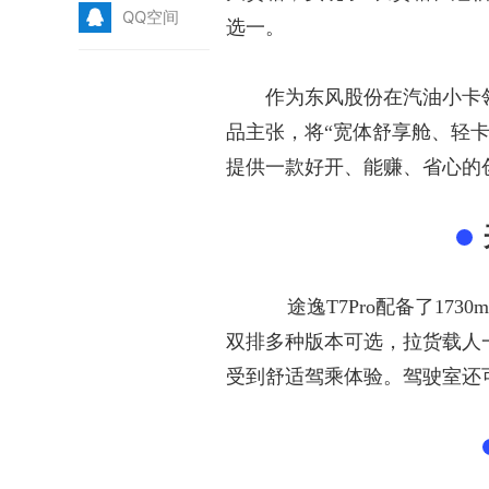
Q
QQ空间
选一。
作为东风股份在汽油小卡
品主张，将“宽体舒享舱、轻
提供一款
好开、能赚、省心
的
途逸
T7Pro配备了1
双排多种版本可选，拉货载人
受到舒适驾乘体验
。驾驶室还