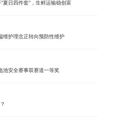
齐“夏日四件套”，生鲜运输稳创富
端维护理念正转向预防性维护
电池安全赛事双赛道一等奖
懂？