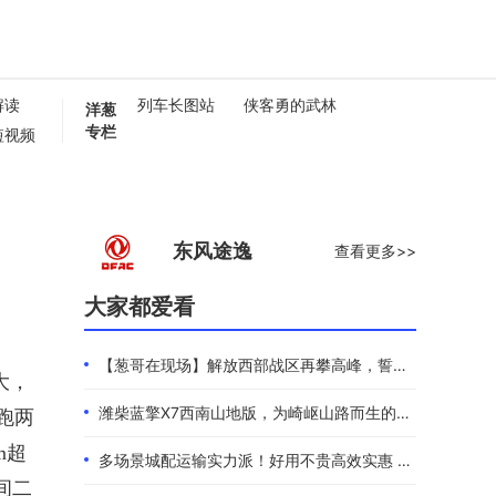
解读
列车长图站
侠客勇的武林
洋葱
专栏
短视频
懂卡车
0秒
东风途逸
查看更多>>
大家都爱看
【葱哥在现场】解放西部战区再攀高峰，誓夺全年4.4万辆
大，
潍柴蓝擎X7西南山地版，为崎岖山路而生的高效物流伙伴
跑两
m超
多场景城配运输实力派！好用不贵高效实惠 101度4米2选蓝擎EHMAX
间二