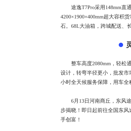
途逸
T7Pro采用
148mm
直
4200×1900×400mm
超大容积货
石。
68
L
大油箱，跨城配送、
整车高度
2080mm
，轻松
设计
，
转弯半径
更小
，批发市
小时全天候服务保障
，
用车全
6月13日河南商丘，东风
步揭晓！即日起前往全国东风
手创富！