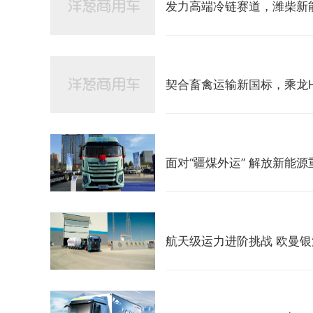
发力高端冷链赛道，潍柴新
契合畜禽运输新国标，乘龙H
面对“疆煤外运” 解放新能
航天级运力进阶挑战 欧曼