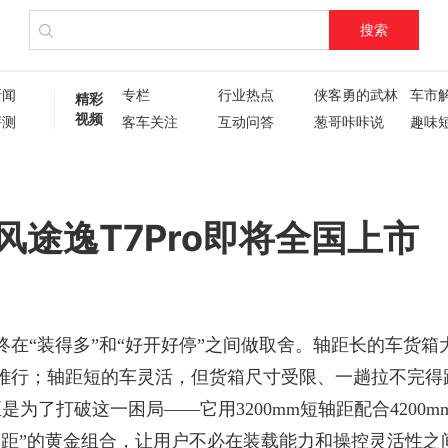
搜索
新闻
专栏
行业热点
侠客勇的武林
车市
精彩
视频
评测
客车关注
互动问答
葱哥咔咔说
趣味
试驾评测
车主人生
现场直播
60秒
葱哥专访
硬核视频测评
纪录片
新车6
新车72变
企业新闻
了不起的卡姐
风途逸T7Pro即将全国上市
终在
“装得多”和“好开好停”之间做取舍。轴距长的车货箱
难行；轴距短的车灵活，但货箱尺寸受限、一趟拉不完得
正是为了打破这一困局——它用3200mm短轴距配合4200m
轴距”的黄金组合，让用户不必在装载能力和操控灵活性之