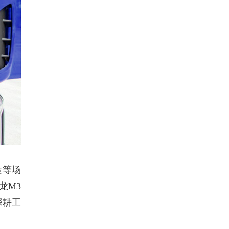
造等场
龙M3
深耕工