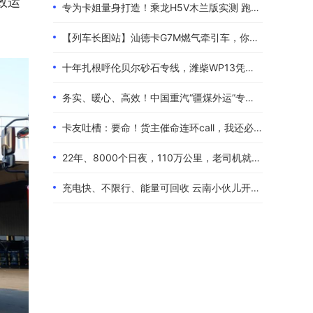
效运
专为卡姐量身打造！乘龙H5V木兰版实测 跑长途的糟心事全都解决了
【列车长图站】汕德卡G7M燃气牵引车，你是来“搅局”的吧？
十年扎根呼伦贝尔砂石专线，潍柴WP13凭硬核实力伴80后卡友创收增收
务实、暖心、高效！中国重汽“疆煤外运”专属服务政策体验报告
卡友吐槽：要命！货主催命连环call，我还必须四小时歇一次！
22年、8000个日夜，110万公里，老司机就是偏爱中国重汽！
充电快、不限行、能量可回收 云南小伙儿开着现代泓图EV放心跑烂路