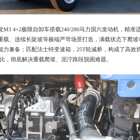
龙
M3 4×2极限自卸车搭载240/280马力国六发动机，精准
重载、连续长陡坡等极端严苛场景打造，满载状态下爬坡
能力兼备
；
匹配法士特变速箱，
25T轮减桥，构成了高效
大速比，彻底解决重载爬坡、泥泞路段脱困难题。