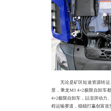
无论是矿区短途资源转运
景，乘龙
M3 4×2极限自
4×2极限自卸车，以澎湃动
程运输赛道，稳稳打赢创富攻