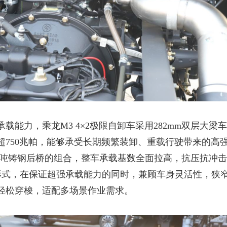
承载能力，乘龙
M3 4×2极限自卸车采用282mm双层大梁
超750兆帕，能够承受长期频繁装卸、重载行驶带来的高
25吨铸钢后桥的组合，整车承载基数全面拉高，抗压抗冲
动形式，在保证超强承载能力的同时，兼顾车身灵活性，狭
轻松穿梭，适配多场景作业需求。