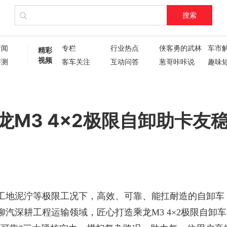
搜索
新闻
专栏
行业热点
侠客勇的武林
车市
精彩
视频
评测
客车关注
互动问答
葱哥咔咔说
趣味
试驾评测
车主人生
现场直播
60秒
葱哥专访
硬核视频测评
纪录片
新车6
新车72变
企业新闻
了不起的卡姐
龙M3 4×2极限自卸助卡友
工地泥泞等极限工况下，高效、可靠、能扛
耐
造
的自卸车
柳汽深耕工程运输领域，匠心打造乘龙
M3 4×2极限自卸