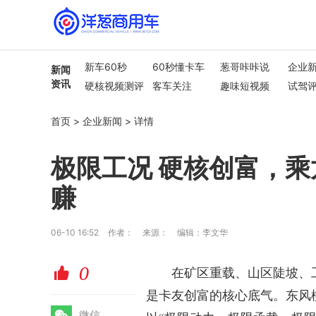
新车60秒
60秒懂卡车
葱哥咔咔说
企业
新闻
资讯
硬核视频测评
客车关注
趣味短视频
试驾
行业热点
车市解读
首页
>
企业新闻
>
详情
极限工况 硬核创富，乘
赚
06-10 16:52
作者：
来源：
编辑：李文华
0
赞
在矿区重载、山区陡坡、
是卡友创富的核心底气。东风
微
微信