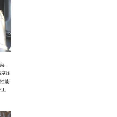
车架，
强度压
击性能
窄工