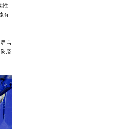
柔性
能有
开启式
、防磨