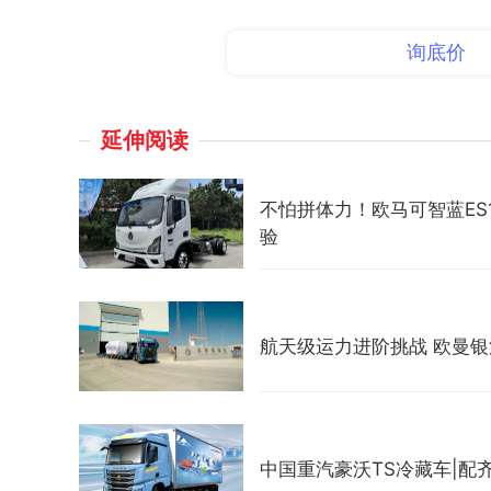
询底价
延伸阅读
不怕拼体力！欧马可智蓝E
验
航天级运力进阶挑战 欧曼
中国重汽豪沃TS冷藏车|配