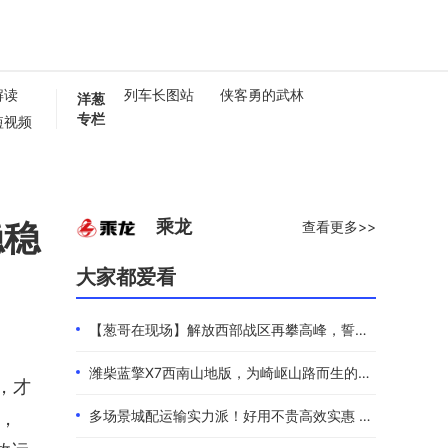
解读
列车长图站
侠客勇的武林
洋葱
专栏
短视频
懂卡车
0秒
稳稳
乘龙
查看更多>>
大家都爱看
【葱哥在现场】解放西部战区再攀高峰，誓夺全年4.4万辆
潍柴蓝擎X7西南山地版，为崎岖山路而生的高效物流伙伴
，才
多场景城配运输实力派！好用不贵高效实惠 101度4米2选蓝擎EHMAX
车，