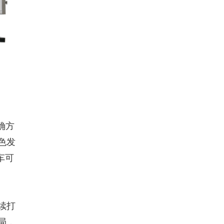
确方
色发
车可
续打
局，