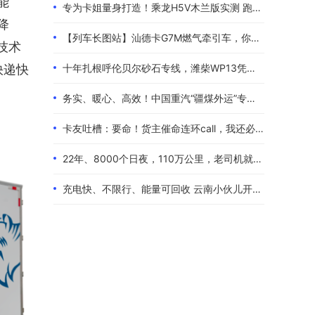
能
专为卡姐量身打造！乘龙H5V木兰版实测 跑长途的糟心事全都解决了
降
【列车长图站】汕德卡G7M燃气牵引车，你是来“搅局”的吧？
技术
十年扎根呼伦贝尔砂石专线，潍柴WP13凭硬核实力伴80后卡友创收增收
快递
快
务实、暖心、高效！中国重汽“疆煤外运”专属服务政策体验报告
卡友吐槽：要命！货主催命连环call，我还必须四小时歇一次！
22年、8000个日夜，110万公里，老司机就是偏爱中国重汽！
充电快、不限行、能量可回收 云南小伙儿开着现代泓图EV放心跑烂路