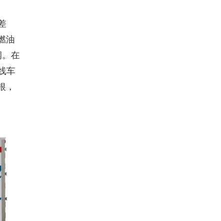
差
燃油
润。在
线车
根，