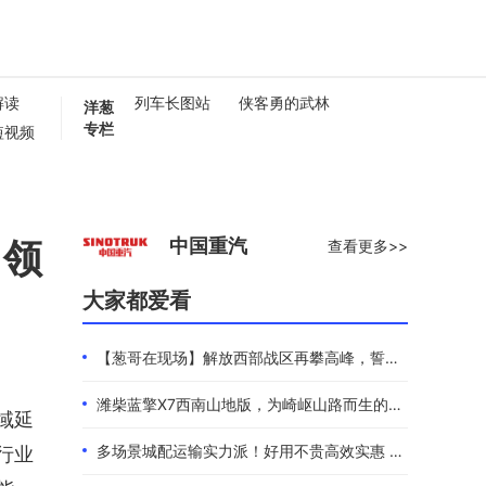
解读
列车长图站
侠客勇的武林
洋葱
专栏
短视频
懂卡车
0秒
引领
中国重汽
查看更多>>
大家都爱看
【葱哥在现场】解放西部战区再攀高峰，誓夺全年4.4万辆
潍柴蓝擎X7西南山地版，为崎岖山路而生的高效物流伙伴
域延
多场景城配运输实力派！好用不贵高效实惠 101度4米2选蓝擎EHMAX
行业