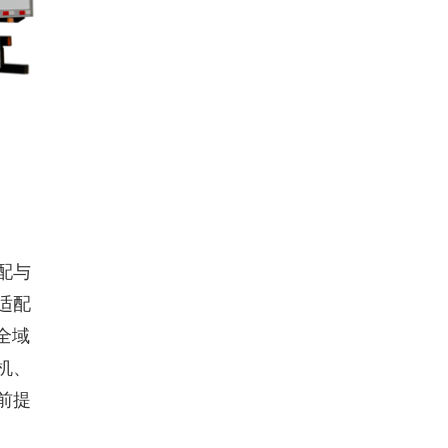
配与
适配
全域
机、
前提