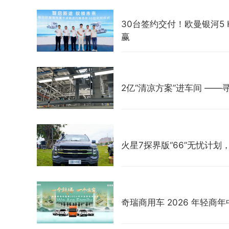
30台签约交付！欧曼银河5
赢
2亿“清凉方案”进车间 —
火星7探界版“66”无忧计
奇瑞商用车 2026 年轻