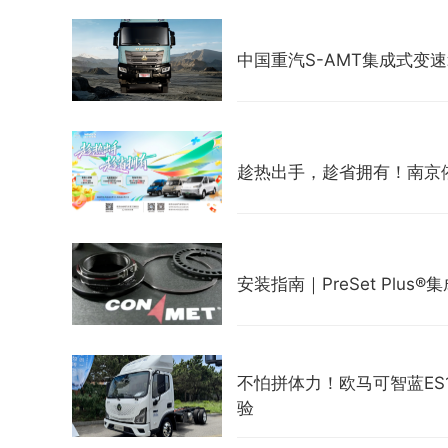
中国重汽S-AMT集成式变
趁热出手，趁省拥有！南京
安装指南｜PreSet Plus
不怕拼体力！欧马可智蓝E
验