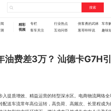
搜索
新闻
专栏
行业热点
侠客勇的武林
车市
精彩
视频
评测
客车关注
互动问答
葱哥咔咔说
趣味
试驾评测
车主人生
现场直播
60秒
葱哥专访
硬核视频测评
纪录片
新车6
新车72变
企业新闻
了不起的卡姐
油费差3万？ 汕德卡G7H
步入提质增效、精益运营的转型深水区。电商物流网络全
转配送车流常年高位运转，高负荷、高频次、长里程成为