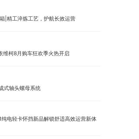
速箱|精工淬炼工艺，护航长效运营
依维柯8月购车狂欢季火热开启
®集成式轴头螺母系统
S1纯电轻卡怀挡新品解锁舒适高效运营新体