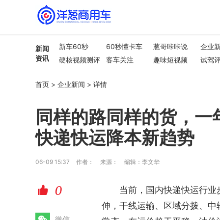
新车60秒
60秒懂卡车
葱哥咔咔说
企业
新闻
资讯
硬核视频测评
客车关注
趣味短视频
试驾
行业热点
车市解读
首页
>
企业新闻
>
详情
同样的路同样的货，一年
快递快运降本新趋势
06-09 15:37
作者：
来源：
编辑：李文华
0
赞
当前，国内快递快运行业
伸，干线运输、区域分拨、中
微
微信