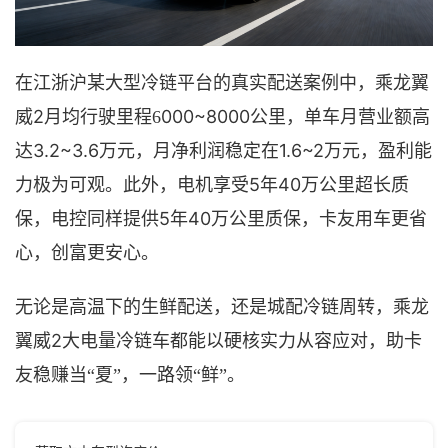
在江浙沪某大型冷链平台的真实配送案例中，乘龙翼
2月均行驶里程
000~8000公里，单车月营业额高
威
6
达3.2~3.6万元，月净利润稳定在1.6~2万元，
盈利能
5年40万公里超长质
力极为可观
。此外，电机享受
保，电控同样提供5年40万公里质保，卡友用车更省
心，创富更安心。
无论是高温下的生鲜配送，还是
城配
冷链周转，乘龙
2
翼威
大电量冷链车都
能
以硬核实力
从容应对，
助卡
友稳赚当
“夏”，一路领“鲜”。