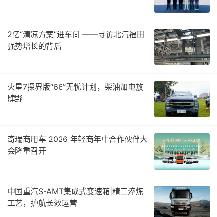
2亿“清凉方案”进车间 ——寻访北汽福田
强势增长的背后
火星7探界版“66”无忧计划，柴油加电放
肆野
奇瑞商用车 2026 年轻商年中合作伙伴大
会隆重召开
中国重汽S-AMT集成式变速箱|精工淬炼
工艺，护航长效运营