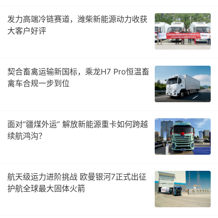
发力高端冷链赛道，潍柴新能源动力收获
大客户好评
契合畜禽运输新国标，乘龙H7 Pro恒温畜
禽车合规一步到位
面对“疆煤外运” 解放新能源重卡如何跨越
续航鸿沟？
航天级运力进阶挑战 欧曼银河7正式出征
护航全球最大固体火箭