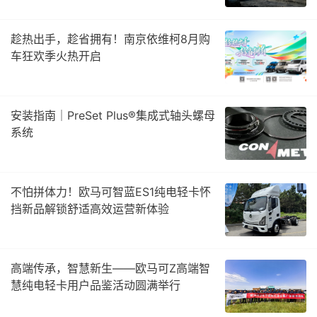
趁热出手，趁省拥有！南京依维柯8月购
车狂欢季火热开启
安装指南｜PreSet Plus®集成式轴头螺母
系统
不怕拼体力！欧马可智蓝ES1纯电轻卡怀
挡新品解锁舒适高效运营新体验
高端传承，智慧新生——欧马可Z高端智
慧纯电轻卡用户品鉴活动圆满举行