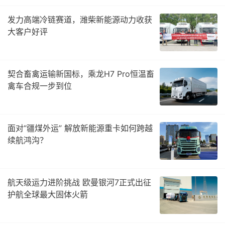
发力高端冷链赛道，潍柴新能源动力收获
大客户好评
契合畜禽运输新国标，乘龙H7 Pro恒温畜
禽车合规一步到位
面对“疆煤外运” 解放新能源重卡如何跨越
续航鸿沟？
航天级运力进阶挑战 欧曼银河7正式出征
护航全球最大固体火箭