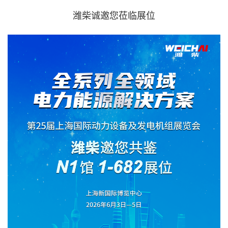
潍柴诚邀您莅临展位