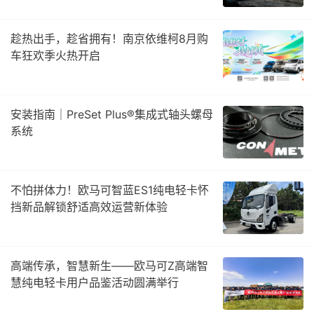
趁热出手，趁省拥有！南京依维柯8月购
车狂欢季火热开启
安装指南｜PreSet Plus®集成式轴头螺母
系统
不怕拼体力！欧马可智蓝ES1纯电轻卡怀
挡新品解锁舒适高效运营新体验
高端传承，智慧新生——欧马可Z高端智
慧纯电轻卡用户品鉴活动圆满举行