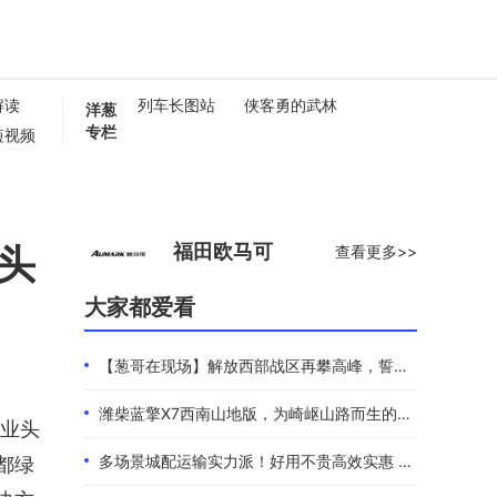
解读
列车长图站
侠客勇的武林
洋葱
专栏
短视频
懂卡车
0秒
头
福田欧马可
查看更多>>
大家都爱看
【葱哥在现场】解放西部战区再攀高峰，誓夺全年4.4万辆
潍柴蓝擎X7西南山地版，为崎岖山路而生的高效物流伙伴
行业头
多场景城配运输实力派！好用不贵高效实惠 101度4米2选蓝擎EHMAX
都绿