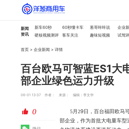
新车60秒
60秒懂卡车
葱哥咔咔说
企业
新闻
资讯
硬核视频测评
客车关注
趣味短视频
试驾
行业热点
车市解读
首页
>
企业新闻
>
详情
百台欧马可智蓝ES1
部企业绿色运力升级
06-01 13:37
作者：
来源：
编辑：李文华
0
赞
9
5月2
日
，
百
台福田欧马
部企业，作为首批大电量车型
微
微信