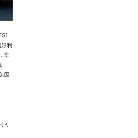
ES1
刚好利
，车
载
免因
马可