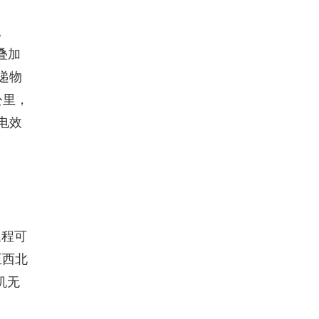
。
叠加
递物
公里，
电效
里程
可
至西北
机无