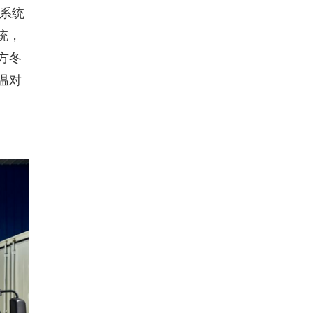
U系统
统，
方冬
温对