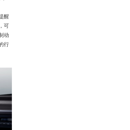
提醒
，可
制动
的行