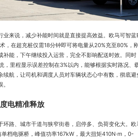
行业来说，减少补能时间就是直接提高效益。欧马可智蓝
术，在超充桩仅需18分钟即可将电量从20%充至80%，
成补能，下午继续投入运营，完全不影响配送时效。同时
系统，里程显示误差控制在3%以内，能够根据实时路况、
余续航，让司机和调度人员对车辆状态心中有数，彻底避
误。
度电精准释放
于环路、城市干道与狭窄街巷，启停多、负荷变化大。欧
单档电驱桥，峰值功率167kW，最大扭矩410N·m，0-