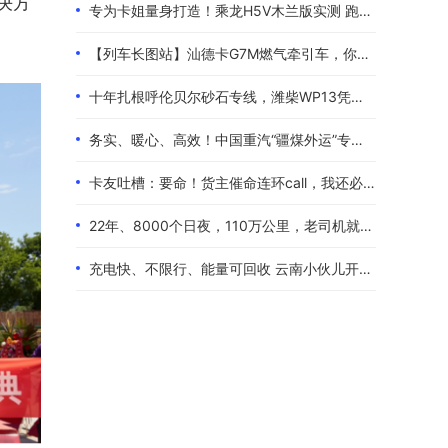
决方
专为卡姐量身打造！乘龙H5V木兰版实测 跑长途的糟心事全都解决了
【列车长图站】汕德卡G7M燃气牵引车，你是来“搅局”的吧？
十年扎根呼伦贝尔砂石专线，潍柴WP13凭硬核实力伴80后卡友创收增收
务实、暖心、高效！中国重汽“疆煤外运”专属服务政策体验报告
卡友吐槽：要命！货主催命连环call，我还必须四小时歇一次！
22年、8000个日夜，110万公里，老司机就是偏爱中国重汽！
充电快、不限行、能量可回收 云南小伙儿开着现代泓图EV放心跑烂路