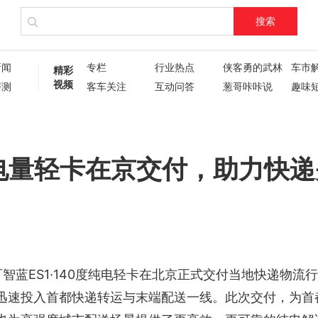
搜索
新闻
专栏
行业热点
侠客勇的武林
车市
精彩
视频
评测
客车关注
互动问答
葱哥咔咔说
趣味
试驾评测
车主人生
现场直播
60秒
葱哥专访
硬核视频测评
纪录片
新车6
新车72变
企业新闻
了不起的卡姐
大电量轻卡在京交付，助力快递
ES1·140度纯电轻卡在北京正式交付当地快递物流
可智蓝
迅速投入首都快递转运与末端配送一线。此次交付，为首