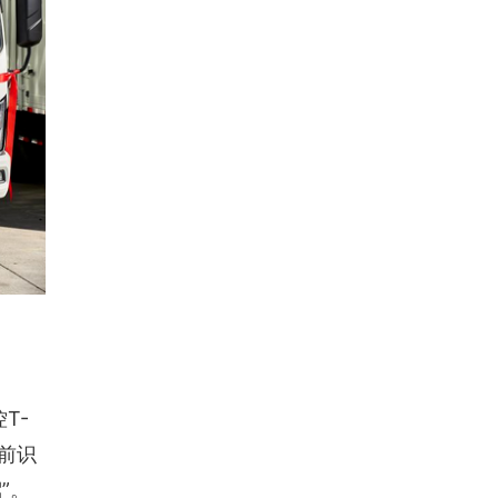
T-
前识
”。