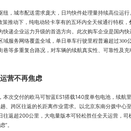
枢纽，城市配送需求庞大，日均快件处理量持续高位运行
保政策推动下，纯电动轻卡享有的五环内全天候通行特权，
为快递企业运力升级的首选方向。此次购车企业是国内快
区域服务网络覆盖全域，单日单车行驶里程普遍超过300
街巷等多重复合路况，对车辆的续航真实性、可靠性及充
运营不再焦虑
ES1搭载140度
，本次交付的欧马可智蓝
单包
电池，续航
多趟、跨区往返的长距离作业需求。以北京东南分拨中心
200公里，大电量版本可轻松胜任全天运营，司
日往返超
虑”。