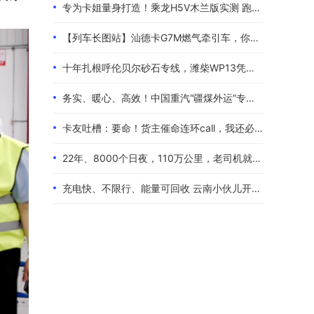
专为卡姐量身打造！乘龙H5V木兰版实测 跑长途的糟心事全都解决了
【列车长图站】汕德卡G7M燃气牵引车，你是来“搅局”的吧？
十年扎根呼伦贝尔砂石专线，潍柴WP13凭硬核实力伴80后卡友创收增收
务实、暖心、高效！中国重汽“疆煤外运”专属服务政策体验报告
卡友吐槽：要命！货主催命连环call，我还必须四小时歇一次！
22年、8000个日夜，110万公里，老司机就是偏爱中国重汽！
充电快、不限行、能量可回收 云南小伙儿开着现代泓图EV放心跑烂路