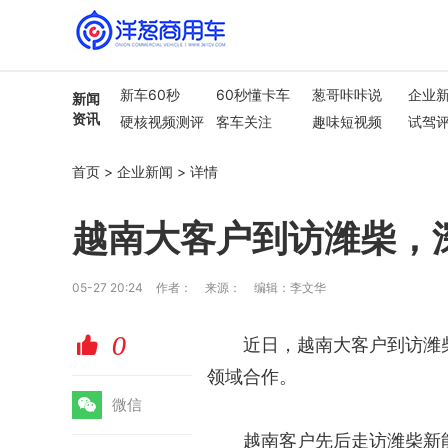
新车60秒
60秒懂卡车
葱哥咔咔说
企业
新闻
资讯
硬核视频测评
客车关注
趣味短视频
试驾
行业热点
车市解读
首页
>
企业新闻
>
详情
越南大客户到访潍柴，
05-27 20:24
作者：
来源：
编辑：李文华
0
赞
近日，越南大客户到访潍
领域合作。
微
微信
越南客户先后走访潍柴新