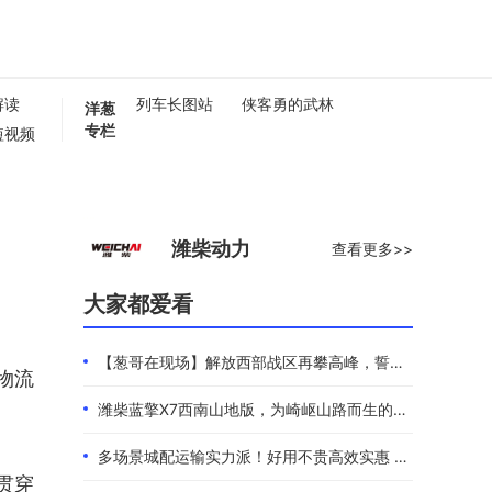
解读
列车长图站
侠客勇的武林
洋葱
专栏
短视频
懂卡车
0秒
潍柴动力
查看更多>>
大家都爱看
【葱哥在现场】解放西部战区再攀高峰，誓夺全年4.4万辆
物流
潍柴蓝擎X7西南山地版，为崎岖山路而生的高效物流伙伴
多场景城配运输实力派！好用不贵高效实惠 101度4米2选蓝擎EHMAX
贯穿