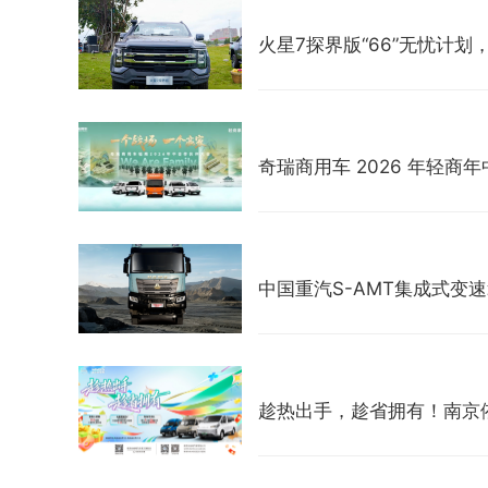
火星7探界版“66”无忧计
奇瑞商用车 2026 年轻
中国重汽S-AMT集成式变
趁热出手，趁省拥有！南京