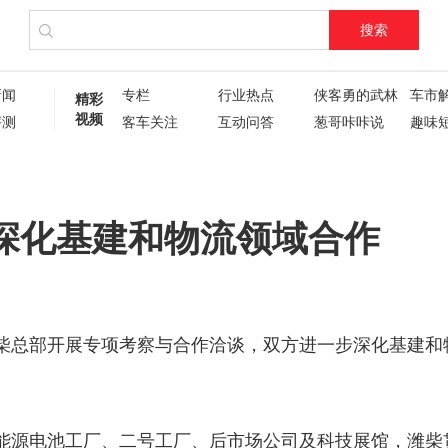
搜索
新闻
专栏
行业热点
侠客勇的武林
车市
精彩
视频
评测
客车关注
互动问答
葱哥咔咔说
趣味
试驾评测
车主人生
现场直播
60秒
葱哥专访
硬核视频测评
纪录片
新车6
新车72变
企业新闻
了不起的卡姐
深化基建和物流领域合作
柴总部开展专项考察与合作洽谈，双方进一步深化基建和
能源电池工厂、二号工厂、后市场公司及科技展馆，潍柴