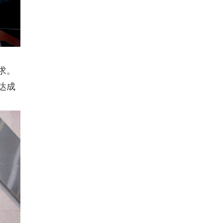
求。
达成