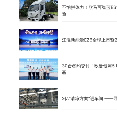
不怕拼体力！欧马可智蓝E
验
江淮新能源EZ6全球上市暨
30台签约交付！欧曼银河5
赢
2亿“清凉方案”进车间 —