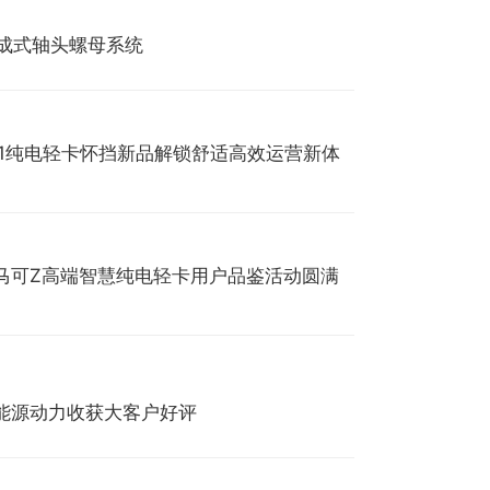
®集成式轴头螺母系统
S1纯电轻卡怀挡新品解锁舒适高效运营新体
马可Z高端智慧纯电轻卡用户品鉴活动圆满
能源动力收获大客户好评