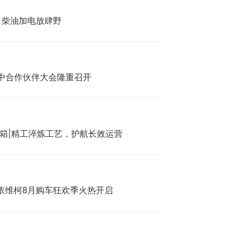
划，柴油加电放肆野
商年中合作伙伴大会隆重召开
速箱|精工淬炼工艺，护航长效运营
依维柯8月购车狂欢季火热开启