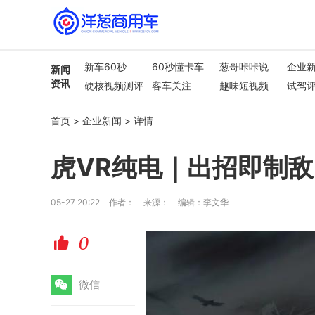
新车60秒
60秒懂卡车
葱哥咔咔说
企业
新闻
资讯
硬核视频测评
客车关注
趣味短视频
试驾
行业热点
车市解读
首页
>
企业新闻
>
详情
虎VR纯电｜出招即制敌
05-27 20:22
作者：
来源：
编辑：李文华
0
赞
微
微信