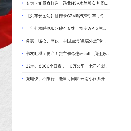
专为卡姐量身打造！乘龙H5V木兰版实测 跑长途的糟心事全都解决了
【列车长图站】汕德卡G7M燃气牵引车，你是来“搅局”的吧？
十年扎根呼伦贝尔砂石专线，潍柴WP13凭硬核实力伴80后卡友创收增收
务实、暖心、高效！中国重汽“疆煤外运”专属服务政策体验报告
卡友吐槽：要命！货主催命连环call，我还必须四小时歇一次！
22年、8000个日夜，110万公里，老司机就是偏爱中国重汽！
充电快、不限行、能量可回收 云南小伙儿开着现代泓图EV放心跑烂路