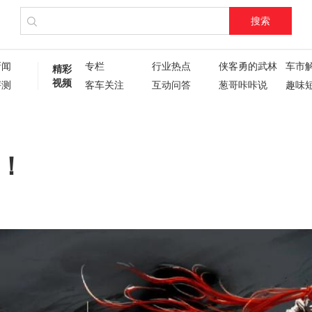
搜索
新闻
专栏
行业热点
侠客勇的武林
车市
精彩
视频
评测
客车关注
互动问答
葱哥咔咔说
趣味
试驾评测
车主人生
现场直播
60秒
葱哥专访
硬核视频测评
纪录片
新车6
新车72变
企业新闻
了不起的卡姐
！