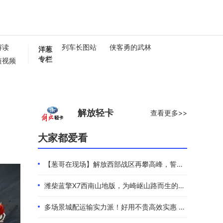
解读
列车长图站
侠客勇的武林
洋葱
专栏
短视频
懂卡车
0秒
解放轻卡
查看更多>>
大家都爱看
【葱哥在现场】解放西部战区再攀高峰，誓夺全年4.4万辆
潍柴蓝擎X7西南山地版，为崎岖山路而生的高效物流伙伴
多场景城配运输实力派！好用不贵高效实惠 101度4米2选蓝擎EHMAX