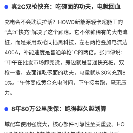
2C双枪快充：吃碗面的功夫，电就回血
真
HOWO
充电会不会耽误拉活？
新能源轻卡
超能王的
“真2C快充”解决了这个顾虑。它不依赖稀有的大电
流
桩，而是采用双枪同插黑科技，左右两枪叠加电流达
400A
1C的两倍。张师傅说：
，补能速度是普通单枪
“中午在批发市场卸完货，旁边就是普通快充桩。双
枪一插，去面馆吃碗面的功夫，电量就从30%充到8
0%。”午休变成黄金充电时间，下午接着跑
，
毫无压
力。
8年80万公里质保：跑得越久越划算
HO
城配
车使用强度大，核心部件可靠性至关重要。