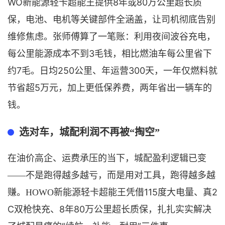
WO
8年或80万公里超长质
新能源轻卡
超能王提供
保，电池、电机等关键部件全涵盖，让司机彻底告
别
维修焦虑。张师傅算了一笔账：利用夜间波
谷充电，
3毛钱，相比燃油车每公里省下
每公里能源成本不到
约7毛。日均250公里、年运营300天，一年仅燃料就
节省超5万元，加
上更低保养费，两年省出一辆车的
钱。
选对车，城配利润不再被
“掏空”
在油价高企、运费承压的当下，城配盈利逻辑已变
——不是跑得越多越亏，而是用对工具，跑得越多越
115度大电量、真2
赚。HOWO
新能源轻卡
超能王凭借
C双枪快充、8年80万公里超长质保，扎扎实实解决