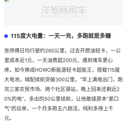
115度大电量：一天一充，多跑就是多赚
260公里。过去开燃油轻卡，一公
张师傅日均行驶约
里成本近1元，一天油费超200元，遇到堵车更心
疼。如今换成HOWO
115度
新能源轻卡
超能
王，搭载
大电池，城配续航突破300公里。“早上满电出门，跑
完三家农贸市场、两
2
个社区驿站，晚上回来还剩近
0%的电”
50公里续航，让他敢接原本“差口
，
多出的
气”的远单，一个月多跑五六趟活，纯利多挣上千
元。