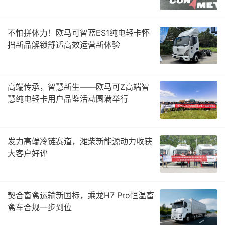
不怕拼体力！欧马可智蓝ES1纯电轻卡怀
挡新品解锁舒适高效运营新体验
高端传承，智慧新生——欧马可Z高端智
慧纯电轻卡用户品鉴活动圆满举行
发力高端冷链赛道，潍柴新能源动力收获
大客户好评
契合畜禽运输新国标，乘龙H7 Pro恒温畜
禽车合规一步到位