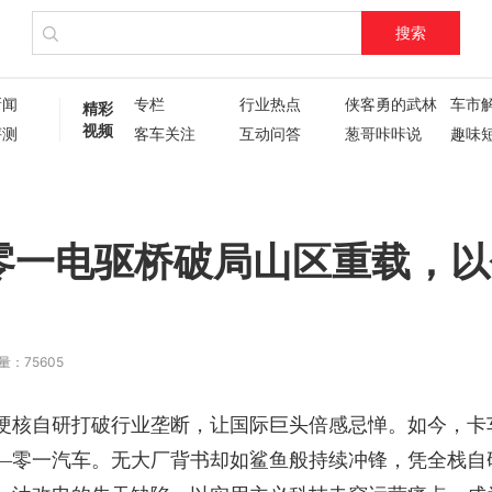
搜索
新闻
专栏
行业热点
侠客勇的武林
车市
精彩
视频
评测
客车关注
互动问答
葱哥咔咔说
趣味
试驾评测
车主人生
现场直播
60秒
葱哥专访
硬核视频测评
纪录片
新车6
新车72变
企业新闻
了不起的卡姐
！零一电驱桥破局山区重载，以
量：75605
硬核自研打破行业垄断，让国际巨头倍感忌惮。如今，卡
—零一汽车。无大厂背书却如鲨鱼般持续冲锋，凭全栈自