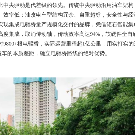
比中央驱动是代差级的领先
。传统中央驱动沿用油车架构
、效率低；油改电车型结构冗余、自重超标，安全性与经
实现集成电驱桥量产规模化交付的品牌，凭借矩石智能集
高度集成，取消传动轴，传动效率高达
94%，软硬件全自
付
9800+根电驱桥
，实际运营里程超
1亿公里，用实打实的
T造车的本质差距，确立电驱桥路线的绝对优势。