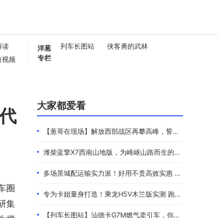
解读
列车长图站
侠客勇的武林
洋葱
专栏
短视频
懂卡车
0秒
大家都爱看
代
【葱哥在现场】解放西部战区再攀高峰，誓夺全年4.4万辆
潍柴蓝擎X7西南山地版，为崎岖山路而生的高效物流伙伴
多场景城配运输实力派！好用不贵高效实惠 101度4米2选蓝擎EHMAX
车圈
专为卡姐量身打造！乘龙H5V木兰版实测 跑长途的糟心事全都解决了
研集
【列车长图站】汕德卡G7M燃气牵引车，你是来“搅局”的吧？