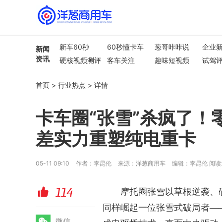
新车60秒
60秒懂卡车
葱哥咔咔说
企业
新闻
资讯
硬核视频测评
客车关注
趣味短视频
试驾
行业热点
车市解读
首页
>
行业热点
>
详情
卡车圈“张雪”杀疯了
差实力重塑纯电重卡
05-11 09:10
作者：李昆伦
来源：洋葱商用车
编辑：李昆伦
阅读
114
赞
摩托圈张雪以草根逆袭、
同样崛起一位
张雪式破局者
—
微
微信