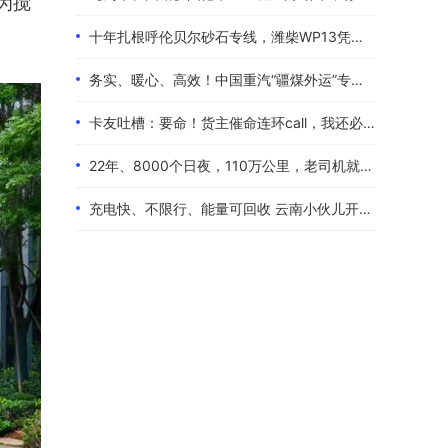
为搅
十年扎根呼伦贝尔砂石专线，潍柴WP13凭硬核实力伴80后卡友创收增收
务实、暖心、高效！中国重汽“疆煤外运”专属服务政策体验报告
卡友吐槽：要命！货主催命连环call，我还必须四小时歇一次！
22年、8000个日夜，110万公里，老司机就是偏爱中国重汽！
充电快、不限行、能量可回收 云南小伙儿开着现代泓图EV放心跑烂路