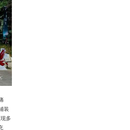
痛
铺装
实现多
充