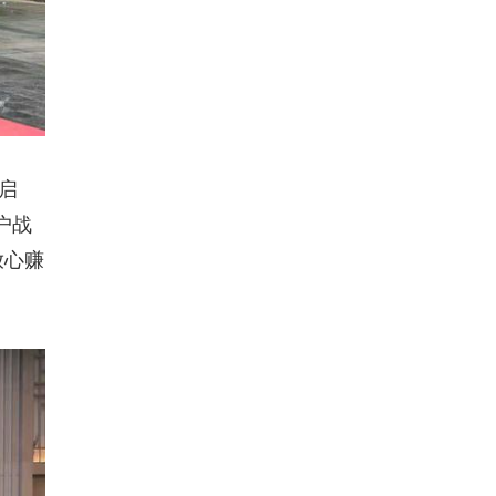
启
客户战
放心赚