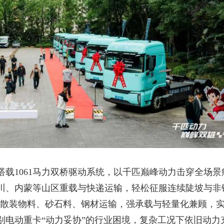
搭载
1061马力
双桥驱动系统，以千匹巅峰动力击穿全场景
川、内蒙等山区重载与快递运输，轻松征服连续陡坡与非
全国散装物料、砂石料、钢材运输，强承载与轻量化兼顾，
别电动重卡“动力妥协”的行业困境，复杂工况下依旧动力