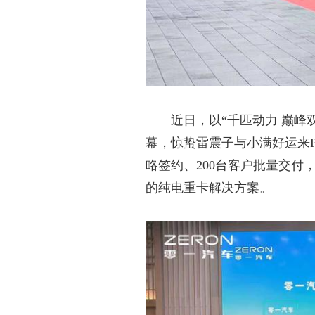
近日，以
“千匹动力 巅
幕，惊蛰雷震子与小满好运来P
略签约、200台客户批量交付
的纯电重卡解决方案
。