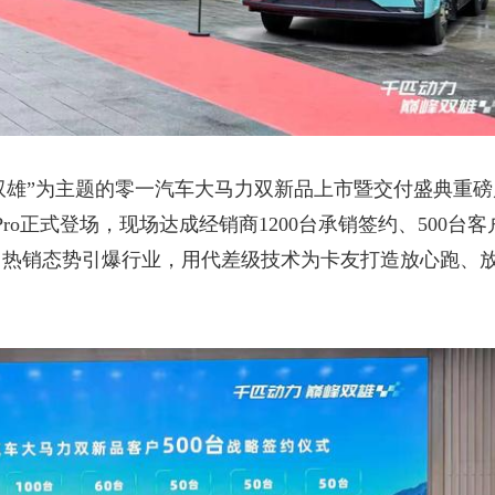
峰双雄”为主题的零一汽车大马力双新品上市暨交付盛典重磅
ro正式登场，
现场达成经销商
1200台承销签约
、
500台
，
热销态势引爆行业
，用代差级技术为卡友打造放心跑、