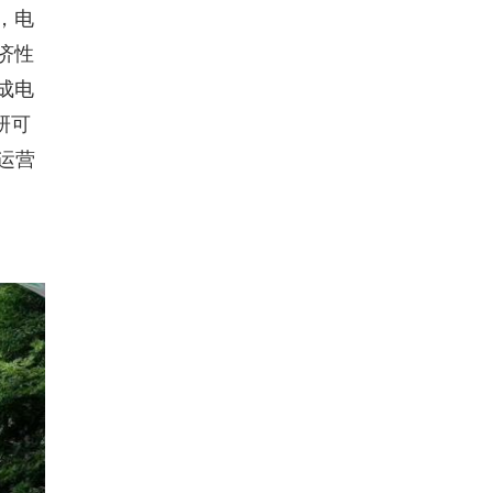
，电
济性
成电
研可
运营