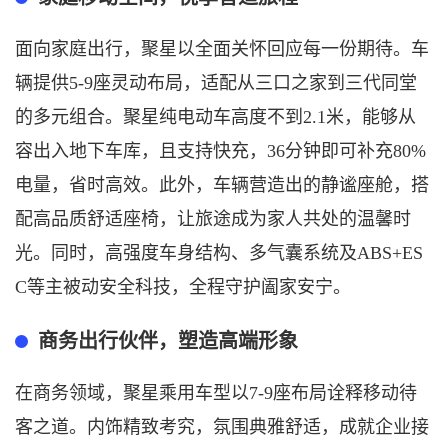
面向家庭出行，聚星以全面关怀回应每一份期待。车
辆提供
5-9座灵动布局，适配从三口之家到三代同堂
的多元组合。聚星纯电动车高度不到2.1米，能够从
容出入地下车库，且支持快充，36分钟即可补充80%
电量，省时高效。此外，车辆营造出的静谧座舱，搭
配高品质舒适座椅，让旅途成为家人共处的温馨时
光。同时，高强度车身结构、多气囊系统及ABS+ES
C等主被动安全科技，全程守护阖家安宁。
商务出行伙伴，塑造高端形象
在商务领域，聚星乘用车型以
7-9座布局诠释移动待
客之道。内饰精致考究，氛围典雅舒适，成就企业接