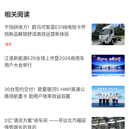
相关阅读
不怕拼体力！欧马可智蓝ES1纯电轻卡怀
挡新品解锁舒适高效运营新体验
置顶
江淮新能源EZ6全球上市暨2026商用车
用户大会举行
30台签约交付！欧曼银河5 HWP高速公
路领航重卡 助用户效率效益双赢
2亿“清凉方案”进车间 ——寻访北汽福田
强势增长的背后