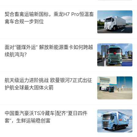
契合畜禽运输新国标，乘龙H7 Pro恒温畜
禽车合规一步到位
面对“疆煤外运” 解放新能源重卡如何跨越
续航鸿沟？
航天级运力进阶挑战 欧曼银河7正式出征
护航全球最大固体火箭
中国重汽豪沃TS冷藏车|配齐“夏日四件
套”，生鲜运输稳创富