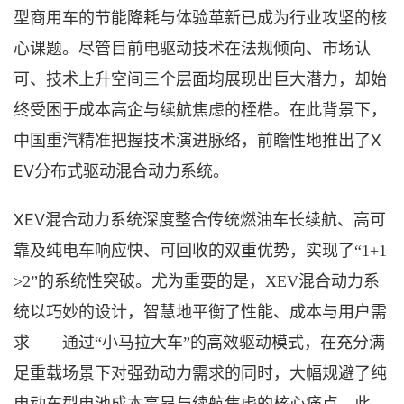
型商用车的节能降耗与体验革新已成为行业攻坚的核
心课题。
尽管目前
电驱动技术在法规倾向、市场认
可、技术上升空间三个层面均
展现出
巨大潜力，
却始
终受困于
成本
高企
与续航
焦虑
的桎梏。在此背景下
，
X
中国重汽精准把握技术演进脉络，前瞻性地推出了
EV分布式驱动混合动力系统。
XEV混合动力系统
深度整合
传统燃油车长续航、高可
靠及纯电车响应快、可回收
的双重
优势，实现了
“1+1
>2”的系统性突破。尤为重要的是，XEV混合动力系
统
以巧妙的设计，智慧地平衡了性能、成本与用户需
求
——通过“小马拉大车”的高效驱动模式，在充分满
足重载场景下对强劲动力需求的同时，大幅规避了纯