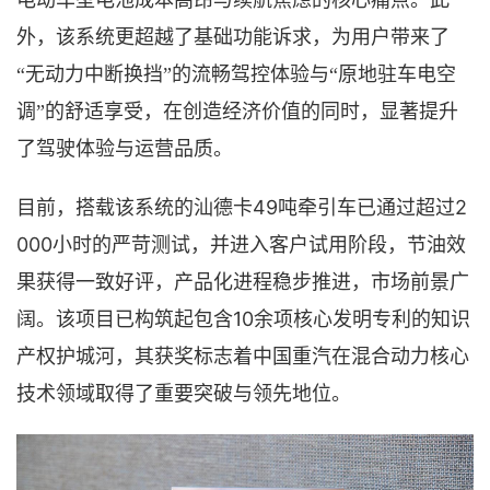
电动车型电池成本高昂与续航焦虑的核心痛点。此
外，该系统更超越了基础功能诉求，为用户带来了
“无动力中断换挡”的流畅驾控体验与“原地驻车电空
调”的舒适享受，在创造经济价值的同时，显著提升
了驾驶体验与运营品质。
49吨牵引车已通过超过2
目前，搭载该系统的汕德卡
000小时的严苛测试
，
并进入客户试用阶段，节油效
果获得一致好评，产品化进程稳步推进，市场前景广
10
阔。该项目已构筑起包含
余
项核心发明专利的知识
产权护城河，其获奖标志着中国重汽在混合动力核心
技术领域
取得了重要突破与领先地位
。