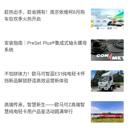
趁热出手，趁省拥有！南京依维柯8月购
车狂欢季火热开启
安装指南｜PreSet Plus®集成式轴头螺母
系统
不怕拼体力！欧马可智蓝ES1纯电轻卡怀
挡新品解锁舒适高效运营新体验
高端传承，智慧新生——欧马可Z高端智
慧纯电轻卡用户品鉴活动圆满举行