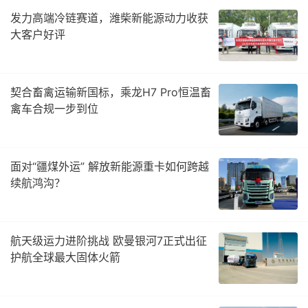
发力高端冷链赛道，潍柴新能源动力收获
大客户好评
契合畜禽运输新国标，乘龙H7 Pro恒温畜
禽车合规一步到位
面对“疆煤外运” 解放新能源重卡如何跨越
续航鸿沟？
航天级运力进阶挑战 欧曼银河7正式出征
护航全球最大固体火箭