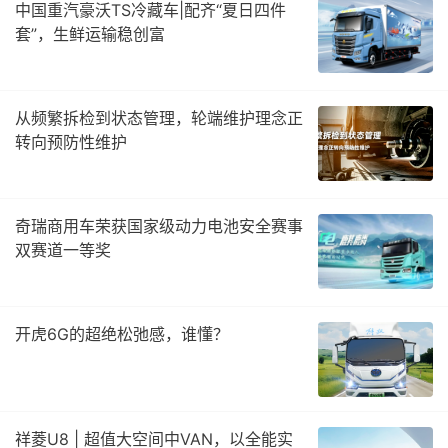
中国重汽豪沃TS冷藏车|配齐“夏日四件
套”，生鲜运输稳创富
从频繁拆检到状态管理，轮端维护理念正
转向预防性维护
奇瑞商用车荣获国家级动力电池安全赛事
双赛道一等奖
开虎6G的超绝松弛感，谁懂？
祥菱U8 | 超值大空间中VAN，以全能实