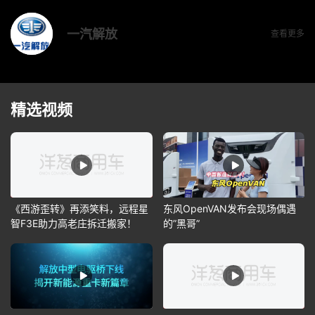
一汽解放
查看更多
精选视频
《西游歪转》再添笑料，远程星
东风OpenVAN发布会现场偶遇
智F3E助力高老庄拆迁搬家！
的”黑哥”