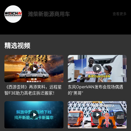
潍柴新能源商用车
查看更多
精选视频
《西游歪转》再添笑料，远程星
东风OpenVAN发布会现场偶遇
智F3E助力高老庄拆迁搬家！
的”黑哥”
返回