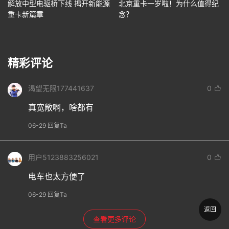
解放中型电驱桥下线 揭开新能源
北京重卡一岁啦！为什么值得纪
重卡新篇章
念？
精彩评论
渴望无限177441637
0
真宽敞啊，啥都有
06-29 回复Ta
用户5123883256021
0
电车也太方便了
06-29 回复Ta
返回
查看更多评论