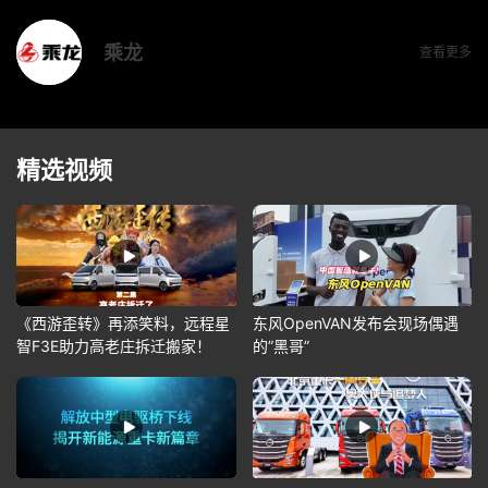
乘龙
查看更多
精选视频
《西游歪转》再添笑料，远程星
东风OpenVAN发布会现场偶遇
智F3E助力高老庄拆迁搬家！
的”黑哥”