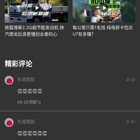
搭载潍柴2.3Q超节能发动机 陕
每公里只需1毛钱 纯电轿卡恺达
汽德龙后浪更懂创业者的心
U7有多赚？
精彩评论
东成南就
0
👏👏👏👏👏
06-29 回复Ta
东成南就
0
👏👏👏👏👏👏