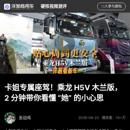
硬核视频测评
13人参与跟帖
卡姐专属座驾！乘龙 H5V 木兰版，
2 分钟带你看懂 “她” 的小心思
发动鸡
2026-06-23
播放量：10+万