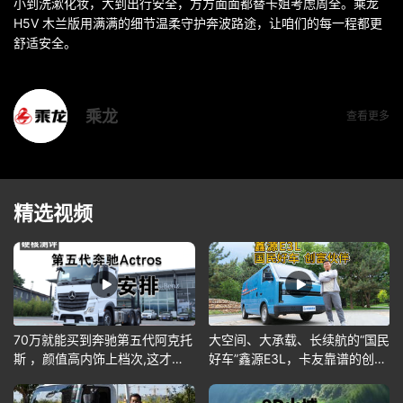
小到洗漱化妆，大到出行安全，方方面面都替卡姐考虑周全。乘龙
H5V 木兰版用满满的细节温柔守护奔波路途，让咱们的每一程都更
舒适安全。
乘龙
查看更多
精选视频
70万就能买到奔驰第五代阿克托
大空间、大承载、长续航的“国民
斯 ，颜值高内饰上档次,这才是
好车”鑫源E3L，卡友靠谱的创富
硬核卡车
伙伴