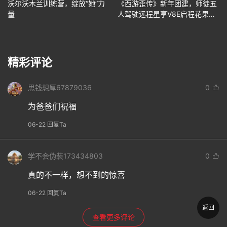
沃尔沃木兰训练营，绽放“她”力
《西游歪传》新年团建，师徒五
量
人驾驶远程星享V8E启程花果
山！
精彩评论
思钱想厚67879036
0
为爸爸们祝福
06-22 回复Ta
学不会伪装173434803
0
真的不一样，想不到的惊喜
06-22 回复Ta
返回
查看更多评论