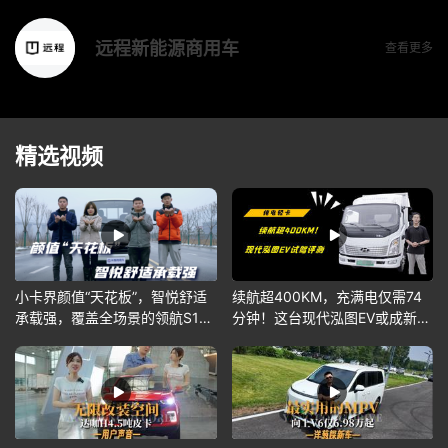
远程新能源商用车
查看更多
精选视频
小卡界颜值“天花板”，智悦舒适
续航超400KM，充满电仅需74
承载强，覆盖全场景的领航S1你
分钟！这台现代泓图EV或成新能
爱了吗？
源首选~