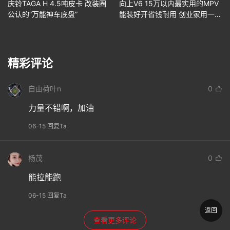
庆铃TAGA H 4.5吨皮卡 改装圈
向上V6 15万以内最实用的MPV
公认的“万能神车底盘”
能装好开省钱耐用 创业家用一步
到位
精彩评论
自由荷叶n
0
力量不错啊，加油
06-15 回复Ta
杨茂
0
能拉能跑
06-15 回复Ta
返回
查看更多评论