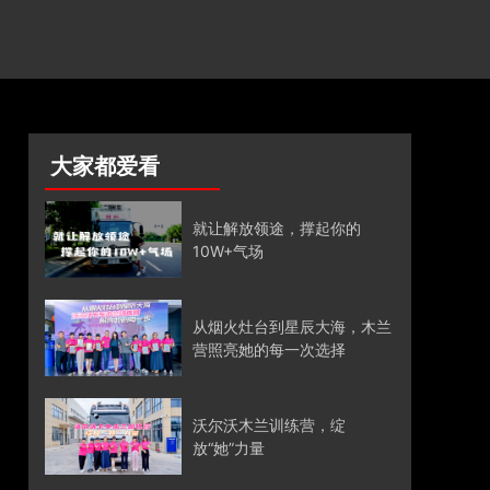
大家都爱看
就让解放领途，撑起你的
10W+气场
从烟火灶台到星辰大海，木兰
营照亮她的每一次选择
沃尔沃木兰训练营，绽
放“她”力量