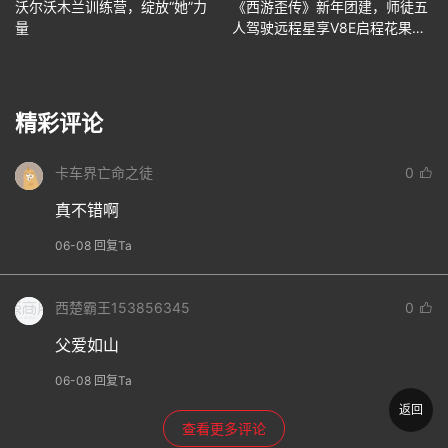
沃尔沃木兰训练营，绽放“她”力
《西游歪传》新年团建，师徒五
量
人驾驶远程星享V8E启程花果
山！
精彩评论
卡车界亡命之徒
0
真不错啊
06-08 回复Ta
西楚霸王153856345
0
父爱如山
06-08 回复Ta
返回
查看更多评论