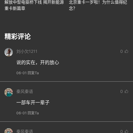
解放中型电驱桥下线 揭开新能源
北京重卡一岁啦！为什么值得纪
重卡新篇章
念？
精彩评论
刘小欠1211
0
说的实在，开的放心
06-01 回复Ta
秦风秦语
0
一部车开一辈子
06-01 回复Ta
秦风秦语
0