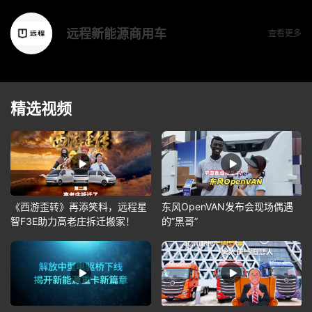
远程新能源商用车
查看更多
精选视频
《西游歪转》再添笑料，远程星
东风OpenVAN发布会现场偶遇
智F3E助力高老庄拆迁搬家！
的”黑哥”